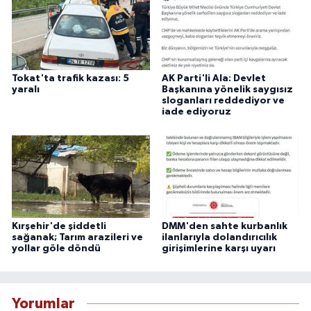
Tokat'ta trafik kazası: 5
AK Parti'li Ala: Devlet
yaralı
Başkanına yönelik saygısız
sloganları reddediyor ve
iade ediyoruz
Kırşehir'de şiddetli
DMM'den sahte kurbanlık
sağanak; Tarım arazileri ve
ilanlarıyla dolandırıcılık
yollar göle döndü
girişimlerine karşı uyarı
Yorumlar