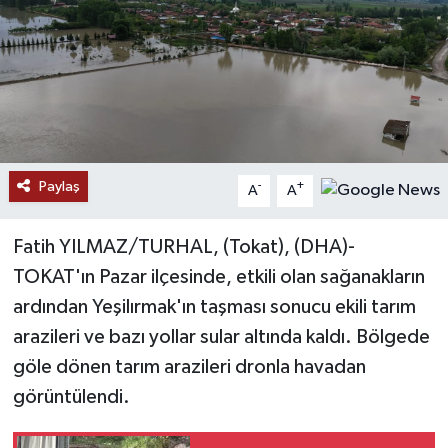
Ekonomi
Genel
Gündem
Paylaş
Haberde İnsan
-
+
A
A
Kültür Sanat
Fatih YILMAZ/TURHAL, (Tokat), (DHA)-
TOKAT'ın Pazar ilçesinde, etkili olan sağanakların
Magazin
ardından Yeşilırmak'ın taşması sonucu ekili tarım
arazileri ve bazı yollar sular altında kaldı. Bölgede
Politika
göle dönen tarım arazileri dronla havadan
Sağlık
görüntülendi.
Son Dakika