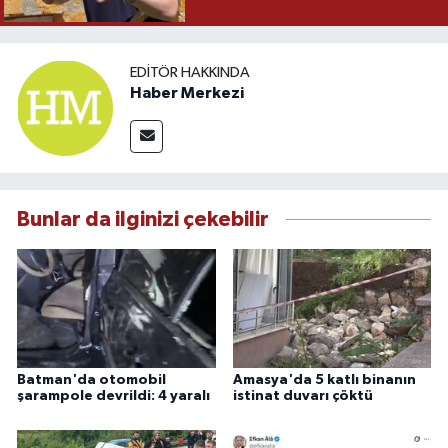
EDITÖR HAKKINDA
Haber Merkezi
Bunlar da ilginizi çekebilir
Batman'da otomobil
Amasya'da 5 katlı binanın
şarampole devrildi: 4 yaralı
istinat duvarı çöktü