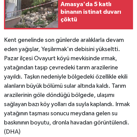
Amasya'da 5 katlı
binanın istinat duvarı
Yaşam
çöktü
Yerel
Kent genelinde son günlerde aralıklarla devam
AboneHaber Özel
eden yağışlar, Yeşilırmak'ın debisini yükseltti.
Pazar ilçesi Ovayurt köyü mevkisinde ırmak,
yatağından taşıp çevredeki tarım arazilerine
yayıldı. Taşkın nedeniyle bölgedeki özellikle ekili
alanların büyük bölümü sular altında kaldı. Tarım
arazilerinin göle döndüğü bölgede, ulaşımı
sağlayan bazı köy yolları da suyla kaplandı. Irmak
yatağının taşması sonucu meydana gelen su
baskınının boyutu, dronla havadan görüntülendi.
(DHA)