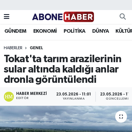
Yazarlar
Nöbetçi Eczaneler
GÜNDEM
EKONOMİ
POLİTİKA
DÜNYA
KÜLTÜ
Foto Galeri
Hava Durumu
HABERLER
GENEL
Video
Trafik Durumu
Tokat'ta tarım arazilerinin
sular altında kaldığı anlar
Asayiş
Süper Lig Puan Durumu ve Fikstür
dronla görüntülendi
Bilim ve Teknoloji
Tüm Manşetler
HABER MERKEZI
23.05.2026 - 11:01
23.05.2026 - 11:
Çevre
Son Dakika Haberleri
EDITÖR
YAYINLANMA
GÜNCELLEME
Dünya
Haber Arşivi
Eğitim