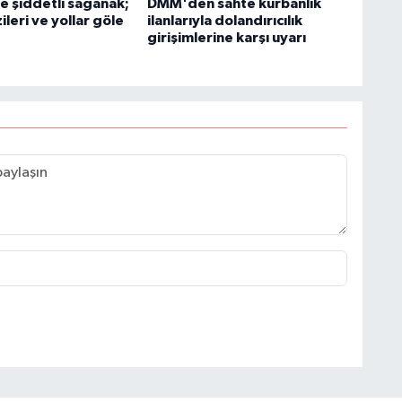
e şiddetli sağanak;
DMM'den sahte kurbanlık
ileri ve yollar göle
ilanlarıyla dolandırıcılık
girişimlerine karşı uyarı