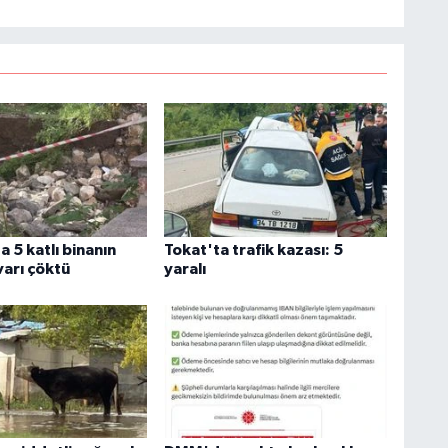
 5 katlı binanın
Tokat'ta trafik kazası: 5
varı çöktü
yaralı