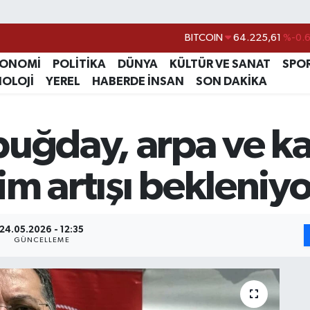
BITCOIN
64.225,61
%-0.
DOLAR
47,7143
%0.
KONOMİ
POLİTİKA
DÜNYA
KÜLTÜR VE SANAT
SPO
EURO
55,0317
%-0.
NOLOJİ
YEREL
HABERDE İNSAN
SON DAKİKA
STERLİN
64,2463
%0.
GRAM ALTIN
6510.40
%0.4
buğday, arpa ve k
BİST100
13.799
%7
m artışı bekleniyo
24.05.2026 - 12:35
GÜNCELLEME