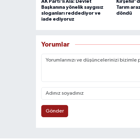
AK Parti'li Ala: Devlet
Kırşehir'd
Başkanına yönelik saygısız
Tarım araz
sloganları reddediyor ve
döndü
iade ediyoruz
Yorumlar
Gönder