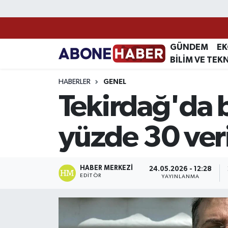
Yazarlar
Nöbetçi Eczaneler
GÜNDEM
E
BİLİM VE TEK
Foto Galeri
Hava Durumu
HABERLER
GENEL
Video
Trafik Durumu
Tekirdağ'da 
Asayiş
Süper Lig Puan Durumu ve Fikstür
yüzde 30 veri
Bilim ve Teknoloji
Tüm Manşetler
Çevre
Son Dakika Haberleri
HABER MERKEZI
24.05.2026 - 12:28
EDITÖR
YAYINLANMA
Dünya
Haber Arşivi
Eğitim