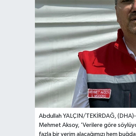
Ekonomi
Genel
Gündem
Haberde İnsan
Kültür Sanat
Magazin
Politika
Abdullah YALÇIN/TEKİRDAĞ, (DHA)- 
Sağlık
Mehmet Aksoy, 'Verilere göre söylüy
fazla bir verim alacağımızı hem buğ
Son Dakika