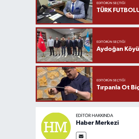
EDITÖRÜN SEÇTIĞI
TÜRK FUTBOLU
EDITÖRÜN SEÇTIĞI
Aydoğan Köyü Ş
EDITÖRÜN SEÇTIĞI
Tırpanla Ot B
EDITÖR HAKKINDA
Haber Merkezi