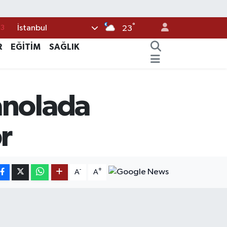
63
°
İstanbul
23
16
R
EĞİTİM
SAĞLIK
02
07
5
anolada
0
r
-
+
A
A