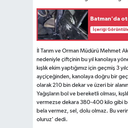
Yaşam
Batman'da oto
Yerel
İçeriği Görüntül
AboneHaber Özel
İl Tarım ve Orman Müdürü Mehmet Aksoy,
nedeniyle çiftçinin bu yıl kanolaya yönel
kışlık ekim yaptığımız için geçmiş 3 yıl
ayçiçeğinden, kanolaya doğru bir geçiş
olarak 210 bin dekar ve üzeri bir alan
Yağışların bol ve bereketli olması, kış
vermezse dekara 380-400 kilo gibi bi
bela vermez, sel, dolu olmaz. Bu veri
oluruz' dedi.