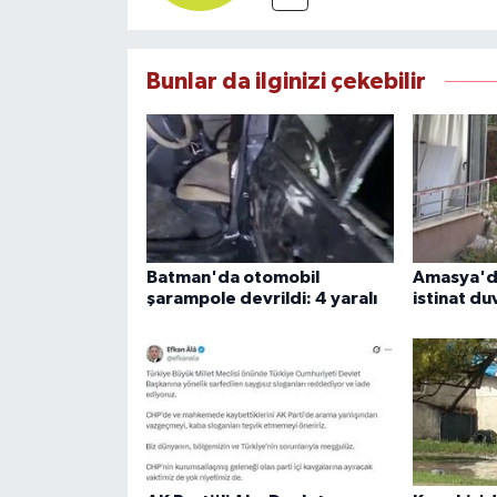
Bunlar da ilginizi çekebilir
Batman'da otomobil
Amasya'da
şarampole devrildi: 4 yaralı
istinat du