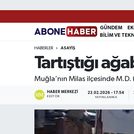
Yazarlar
Nöbetçi Eczaneler
GÜNDEM
E
BİLİM VE TEK
Foto Galeri
Hava Durumu
HABERLER
ASAYIŞ
Video
Trafik Durumu
Tartıştığı ağ
Asayiş
Süper Lig Puan Durumu ve Fikstür
Muğla’nın Milas ilçesinde M.D. 
Bilim ve Teknoloji
Tüm Manşetler
HABER MERKEZI
23.02.2026 - 17:54
EDITÖR
YAYINLANMA
Çevre
Son Dakika Haberleri
Dünya
Haber Arşivi
Eğitim