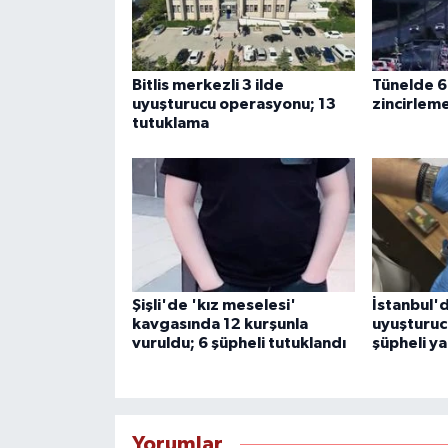
Bitlis merkezli 3 ilde
Tünelde 6 
uyuşturucu operasyonu; 13
zincirleme
tutuklama
Şişli'de 'kız meselesi'
İstanbul'd
kavgasında 12 kurşunla
uyuşturuc
vuruldu; 6 şüpheli tutuklandı
şüpheli y
Yorumlar