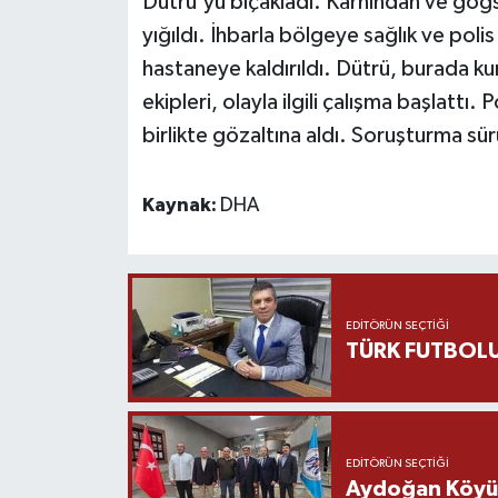
Dütrü'yü bıçakladı. Karnından ve göğs
yığıldı. İhbarla bölgeye sağlık ve polis
Yaşam
hastaneye kaldırıldı. Dütrü, burada k
ekipleri, olayla ilgili çalışma başlattı. 
Yerel
birlikte gözaltına aldı. Soruşturma s
AboneHaber Özel
Kaynak:
DHA
EDITÖRÜN SEÇTIĞI
TÜRK FUTBOLU
EDITÖRÜN SEÇTIĞI
Aydoğan Köyü Ş