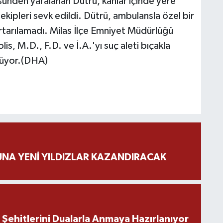
ünden yaralanan Dütrü, kanlar içinde yere
 ekipleri sevk edildi. Dütrü, ambulansla özel bir
urtarılamadı. Milas İlçe Emniyet Müdürlüğü
Polis, M.D., F.D. ve İ.A.'yı suç aleti bıçakla
ürüyor.(DHA)
NA YENİ YILDIZLAR KAZANDIRACAK
ehitlerini Dualarla Anmaya Hazırlanıyor