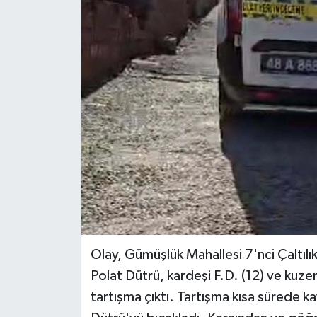
Ekonomi
Genel
Gündem
Haberde İnsan
Kültür Sanat
Magazin
Politika
Olay, Gümüşlük Mahallesi 7'nci Çaltıl
Polat Dütrü, kardeşi F.D. (12) ve kuze
Sağlık
tartışma çıktı. Tartışma kısa sürede 
Son Dakika