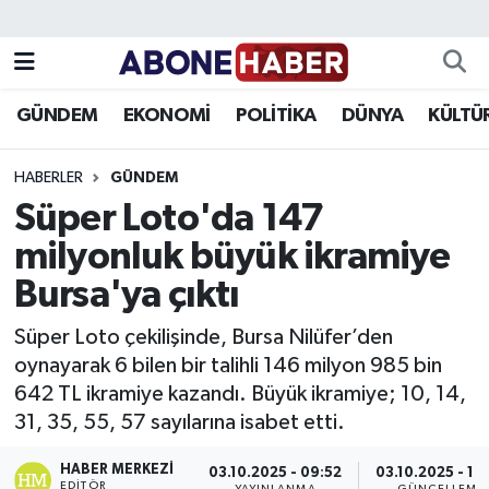
Yazarlar
Nöbetçi Eczaneler
GÜNDEM
EKONOMİ
POLİTİKA
DÜNYA
KÜLTÜ
Foto Galeri
Hava Durumu
HABERLER
GÜNDEM
Video
Trafik Durumu
Süper Loto'da 147
milyonluk büyük ikramiye
Asayiş
Süper Lig Puan Durumu ve Fikstür
Bursa'ya çıktı
Bilim ve Teknoloji
Tüm Manşetler
Süper Loto çekilişinde, Bursa Nilüfer’den
Çevre
Son Dakika Haberleri
oynayarak 6 bilen bir talihli 146 milyon 985 bin
642 TL ikramiye kazandı. Büyük ikramiye; 10, 14,
Dünya
Haber Arşivi
31, 35, 55, 57 sayılarına isabet etti.
Eğitim
HABER MERKEZI
03.10.2025 - 09:52
03.10.2025 - 10
EDITÖR
YAYINLANMA
GÜNCELLEME