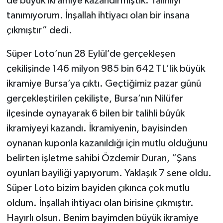
de büyük ikramiye kazandırmıştık. Talihliyi
tanımıyorum. İnşallah ihtiyacı olan bir insana
Yaşam
çıkmıştır” dedi.
Yerel
Süper Loto’nun 28 Eylül’de gerçekleşen
çekilişinde 146 milyon 985 bin 642 TL’lik büyük
AboneHaber Özel
ikramiye Bursa’ya çıktı. Geçtiğimiz pazar günü
gerçekleştirilen çekilişte, Bursa’nın Nilüfer
ilçesinde oynayarak 6 bilen bir talihli büyük
ikramiyeyi kazandı. İkramiyenin, bayisinden
oynanan kuponla kazanıldığı için mutlu olduğunu
belirten işletme sahibi Özdemir Duran, “Şans
oyunları bayiliği yapıyorum. Yaklaşık 7 sene oldu.
Süper Loto bizim bayiden çıkınca çok mutlu
oldum. İnşallah ihtiyacı olan birisine çıkmıştır.
Hayırlı olsun. Benim bayimden büyük ikramiye