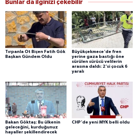
Bunlar da ilginizi çekebilir
Tırpanla Ot Biçen Fatih Gök
Büyükçekmece'de fren
Başkan Gündem Oldu
yerine gaza bastığı öne
sürülen sürücü velilerin
arasına daldı: 2'si çocuk 6
yaralı
Bakan Göktaş: Bu ülkenin
CHP'de yeni MYK belli oldu
geleceğini, kurduğunuz
hayaller şekillendirecek