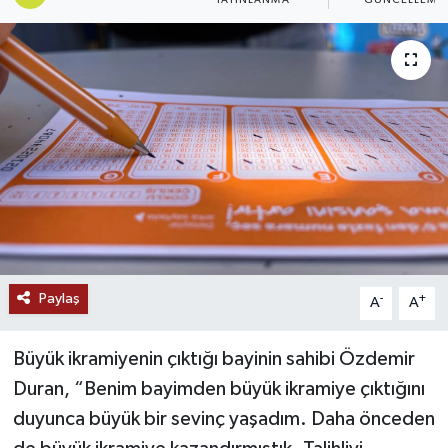
Ekonomi
Genel
Gündem
Haberde İnsan
Kültür Sanat
Magazin
Paylaş
-
+
A
A
Politika
Büyük ikramiyenin çıktığı bayinin sahibi Özdemir
Duran, “Benim bayimden büyük ikramiye çıktığını
Sağlık
duyunca büyük bir sevinç yaşadım. Daha önceden
Son Dakika