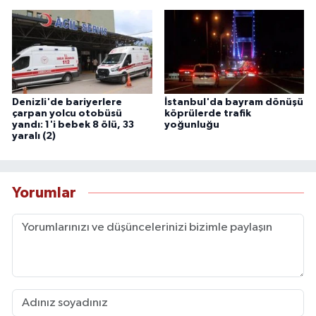
Denizli'de bariyerlere
İstanbul'da bayram dönüşü
çarpan yolcu otobüsü
köprülerde trafik
yandı: 1'i bebek 8 ölü, 33
yoğunluğu
yaralı (2)
Yorumlar