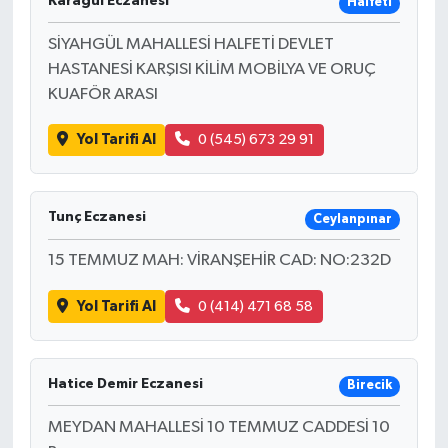
Karagül Eczanesi
Halfeti
SİYAHGÜL MAHALLESİ HALFETİ DEVLET
HASTANESİ KARŞISI KİLİM MOBİLYA VE ORUÇ
KUAFÖR ARASI
Yol Tarifi Al
0 (545) 673 29 91
Tunç Eczanesi
Ceylanpınar
15 TEMMUZ MAH: VİRANŞEHİR CAD: NO:232D
Yol Tarifi Al
0 (414) 471 68 58
Hatice Demir Eczanesi
Birecik
MEYDAN MAHALLESİ 10 TEMMUZ CADDESİ 10