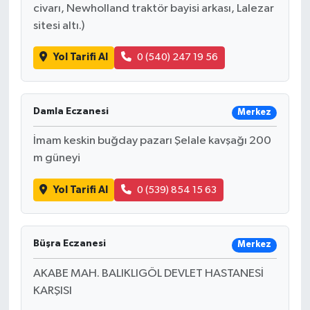
civarı, Newholland traktör bayisi arkası, Lalezar
sitesi altı.)
Yol Tarifi Al
0 (540) 247 19 56
Damla Eczanesi
Merkez
İmam keskin buğday pazarı Şelale kavşağı 200
m güneyi
Yol Tarifi Al
0 (539) 854 15 63
Büşra Eczanesi
Merkez
AKABE MAH. BALIKLIGÖL DEVLET HASTANESİ
KARŞISI