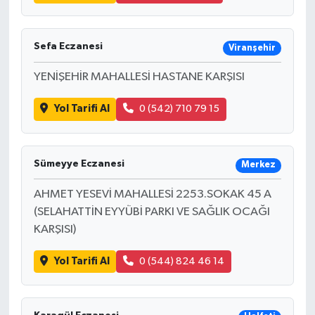
Sefa Eczanesi
Viranşehir
YENİŞEHİR MAHALLESİ HASTANE KARŞISI
Yol Tarifi Al
0 (542) 710 79 15
Sümeyye Eczanesi
Merkez
AHMET YESEVİ MAHALLESİ 2253.SOKAK 45 A
(SELAHATTİN EYYÜBİ PARKI VE SAĞLIK OCAĞI
KARŞISI)
Yol Tarifi Al
0 (544) 824 46 14