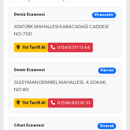
Ekonomi
Deniz Eczanesi
Viranşehir
Genel
ATATÜRK MAHALLESİ KARACADAĞ CADDESİ
NO:70D
Gündem
Yol Tarifi Al
0 (545) 511 13 44
Haberde İnsan
Kültür Sanat
Demir Eczanesi
Harran
SÜLEYMAN DEMİREL MAHALLESİ, 4.SOKAK,
Magazin
NO:8D
Politika
Yol Tarifi Al
0 (536) 652 61 33
Sağlık
Cihat Eczanesi
Siverek
Son Dakika