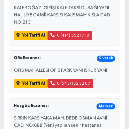
KALEBOĞAZI GİRİŞİ KALE TAKSİ DURAĞI YANI
Yaşam
HALİLİYE CAMİİ KARŞISI KALE MAH KIŞLA CAD
NO:21C
Yerel
Yol Tarifi Al
0 (414) 552 17 19
AboneHaber Özel
Ofis Eczanesi
Siverek
OFİS MAHALLESİ OFİS PARK YANI İŞKUR YANI
Yol Tarifi Al
0 (545) 132 32 67
Hoşgöz Eczanesi
Merkez
SIRRIN KARŞIYAKA MAH. DEDE OSMAN AVNİ
CAD. NO:8BB (Yeni yapılan şehir hastanesi