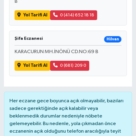
B
Yol Tarifi Al
0 (414) 652 18 18
Şifa Eczanesi
Hilvan
KARACURUN MH.İNÖNÜ CD.NO:69 B
Yol Tarifi Al
0 (681) 209 0
Her eczane gece boyunca açık olmayabilir, bazıları
sadece gerektiğinde açık kalabilir veya
beklenmedik durumlar nedeniyle nöbete
gelemeyebilir. Bu nedenle, yola çıkmadan önce
eczanenin açık olduğunu telefon aracılığıyla teyit