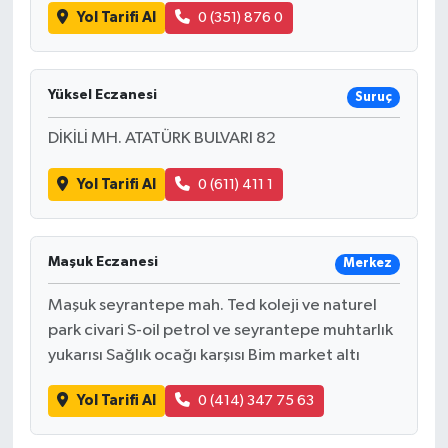
Yol Tarifi Al
0 (351) 876 0
Yüksel Eczanesi
Suruç
DİKİLİ MH. ATATÜRK BULVARI 82
Yol Tarifi Al
0 (611) 411 1
Maşuk Eczanesi
Merkez
Maşuk seyrantepe mah. Ted koleji ve naturel
park civari S-oil petrol ve seyrantepe muhtarlık
yukarısı Sağlık ocağı karşısı Bim market altı
Yol Tarifi Al
0 (414) 347 75 63