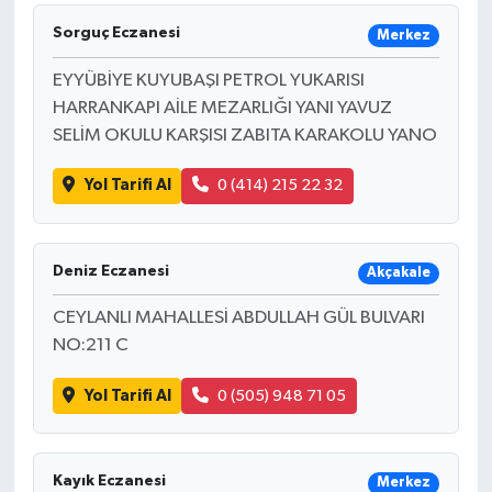
Sorguç Eczanesi
Merkez
EYYÜBİYE KUYUBAŞI PETROL YUKARISI
HARRANKAPI AİLE MEZARLIĞI YANI YAVUZ
SELİM OKULU KARŞISI ZABITA KARAKOLU YANO
Yol Tarifi Al
0 (414) 215 22 32
Deniz Eczanesi
Akçakale
CEYLANLI MAHALLESİ ABDULLAH GÜL BULVARI
NO:211 C
Yol Tarifi Al
0 (505) 948 71 05
Kayık Eczanesi
Merkez