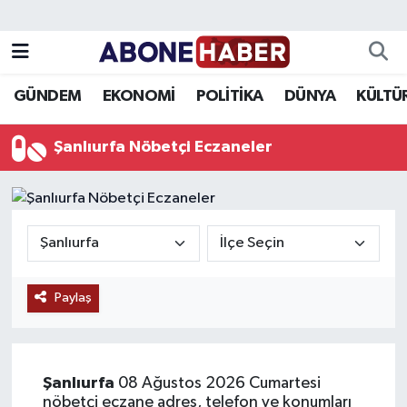
Yazarlar
Nöbetçi Eczaneler
GÜNDEM
EKONOMİ
POLİTİKA
DÜNYA
KÜLTÜ
Foto Galeri
Hava Durumu
Şanlıurfa Nöbetçi Eczaneler
Video
Trafik Durumu
Asayiş
Süper Lig Puan Durumu ve Fikstür
Bilim ve Teknoloji
Tüm Manşetler
Paylaş
Çevre
Son Dakika Haberleri
Dünya
Haber Arşivi
Şanlıurfa
08 Ağustos 2026 Cumartesi
Eğitim
nöbetçi eczane adres, telefon ve konumları