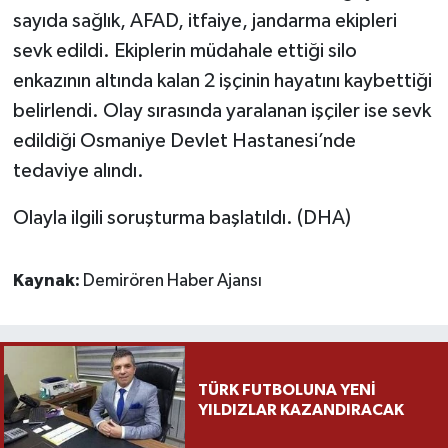
sayıda sağlık, AFAD, itfaiye, jandarma ekipleri
Yaşam
sevk edildi. Ekiplerin müdahale ettiği silo
enkazının altında kalan 2 işçinin hayatını kaybettiği
Yerel
belirlendi. Olay sırasında yaralanan işçiler ise sevk
edildiği Osmaniye Devlet Hastanesi’nde
AboneHaber Özel
tedaviye alındı.
Olayla ilgili soruşturma başlatıldı. (DHA)
Kaynak:
Demirören Haber Ajansı
TÜRK FUTBOLUNA YENİ
YILDIZLAR KAZANDIRACAK