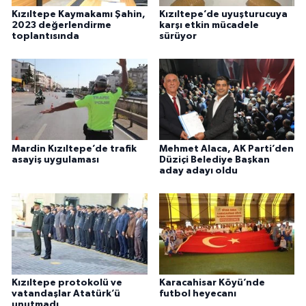
Kızıltepe Kaymakamı Şahin,
Kızıltepe’de uyuşturucuya
2023 değerlendirme
karşı etkin mücadele
toplantısında
sürüyor
Mardin Kızıltepe’de trafik
Mehmet Alaca, AK Parti’den
asayiş uygulaması
Düziçi Belediye Başkan
aday adayı oldu
Kızıltepe protokolü ve
Karacahisar Köyü’nde
vatandaşlar Atatürk’ü
futbol heyecanı
unutmadı