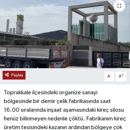
Ekonomi
Genel
Gündem
Haberde İnsan
Kültür Sanat
Paylaş
-
+
A
A
Magazin
Toprakkale ilçesindeki organize sanayi
Politika
bölgesinde bir demir çelik fabrikasında saat
16.00 sıralarında inşaat aşamasındaki kireç silosu
Sağlık
henüz bilinmeyen nedenle çöktü. Fabrikanım kireç
üretim tesisindeki kazanın ardından bölgeye çok
Son Dakika