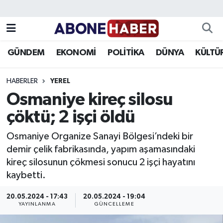
Yazarlar
Nöbetçi Eczaneler
GÜNDEM
EKONOMİ
POLİTİKA
DÜNYA
KÜLTÜ
Foto Galeri
Hava Durumu
HABERLER
YEREL
Video
Trafik Durumu
Osmaniye kireç silosu
çöktü; 2 işçi öldü
Asayiş
Süper Lig Puan Durumu ve Fikstür
Osmaniye Organize Sanayi Bölgesi’ndeki bir
Bilim ve Teknoloji
Tüm Manşetler
demir çelik fabrikasında, yapım aşamasındaki
kireç silosunun çökmesi sonucu 2 işçi hayatını
Çevre
Son Dakika Haberleri
kaybetti.
Dünya
Haber Arşivi
20.05.2024 - 17:43
20.05.2024 - 19:04
YAYINLANMA
GÜNCELLEME
Eğitim