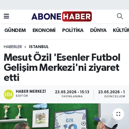
Yazarlar
Nöbetçi Eczaneler
GÜNDEM
EKONOMİ
POLİTİKA
DÜNYA
KÜLTÜ
Foto Galeri
Hava Durumu
HABERLER
ISTANBUL
Video
Trafik Durumu
Mesut Özil 'Esenler Futbol
Gelişim Merkezi'ni ziyaret
Asayiş
Süper Lig Puan Durumu ve Fikstür
etti
Bilim ve Teknoloji
Tüm Manşetler
HABER MERKEZI
23.05.2026 - 15:13
23.05.2026 - 15
Çevre
Son Dakika Haberleri
EDITÖR
YAYINLANMA
GÜNCELLEME
Dünya
Haber Arşivi
Eğitim