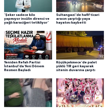
'Şeker sadece kilo
Sultangazi'de hafif ticari
yapmıyor insülin direnci ve
aracın çarptığı yaya
yağlı karaciğeri tetikliyor'
hayatını kaybetti
Yeniden Refah Partisi
Küçükçekmece'de palet
İstanbul’da Yeni Dönem
yüklü TIR geri kayarak
Resmen Başladı
sitenin duvarına çarptı