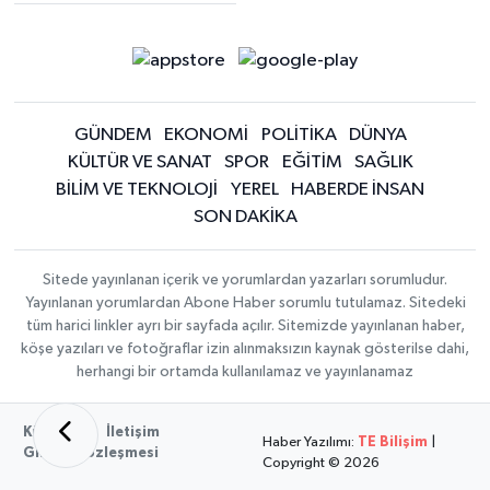
GÜNDEM
EKONOMİ
POLİTİKA
DÜNYA
KÜLTÜR VE SANAT
SPOR
EĞİTİM
SAĞLIK
BİLİM VE TEKNOLOJİ
YEREL
HABERDE İNSAN
SON DAKİKA
Sitede yayınlanan içerik ve yorumlardan yazarları sorumludur.
Yayınlanan yorumlardan Abone Haber sorumlu tutulamaz. Sitedeki
tüm harici linkler ayrı bir sayfada açılır. Sitemizde yayınlanan haber,
köşe yazıları ve fotoğraflar izin alınmaksızın kaynak gösterilse dahi,
herhangi bir ortamda kullanılamaz ve yayınlanamaz
Künye
İletişim
Haber Yazılımı:
TE Bilişim
|
Gizlilik Sözleşmesi
Copyright © 2026