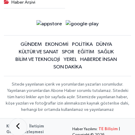
Haber Arşivi
GÜNDEM
EKONOMİ
POLİTİKA
DÜNYA
KÜLTÜR VE SANAT
SPOR
EĞİTİM
SAĞLIK
BİLİM VE TEKNOLOJİ
YEREL
HABERDE İNSAN
SON DAKİKA
Sitede yayınlanan içerik ve yorumlardan yazarları sorumludur.
Yayınlanan yorumlardan Abone Haber sorumlu tutulamaz. Sitedeki
tüm harici linkler ayrı bir sayfada açılır. Sitemizde yayınlanan haber,
köşe yazıları ve fotoğraflar izin alınmaksızın kaynak gösterilse dahi,
herhangi bir ortamda kullanılamaz ve yayınlanamaz
Künye
İletişim
Haber Yazılımı:
TE Bilişim
|
Gizlilik Sözleşmesi
Copyright © 2026