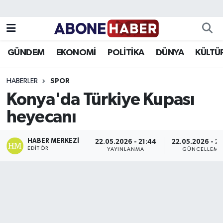
Yazarlar
Nöbetçi Eczaneler
GÜNDEM
EKONOMİ
POLİTİKA
DÜNYA
KÜLTÜ
Foto Galeri
Hava Durumu
HABERLER
SPOR
Video
Trafik Durumu
Konya'da Türkiye Kupası
heyecanı
Asayiş
Süper Lig Puan Durumu ve Fikstür
Bilim ve Teknoloji
Tüm Manşetler
HABER MERKEZI
22.05.2026 - 21:44
22.05.2026 - 21
EDITÖR
YAYINLANMA
GÜNCELLEME
Çevre
Son Dakika Haberleri
Dünya
Haber Arşivi
Eğitim