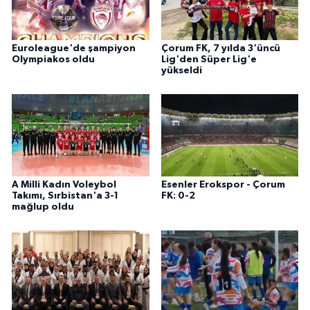
Euroleague'de şampiyon
Çorum FK, 7 yılda 3'üncü
Olympiakos oldu
Lig'den Süper Lig'e
yükseldi
A Milli Kadın Voleybol
Esenler Erokspor - Çorum
Takımı, Sırbistan'a 3-1
FK: 0-2
mağlup oldu