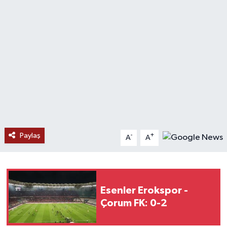
Ekonomi
Genel
Gündem
Haberde İnsan
Kültür Sanat
Paylaş
-
+
A
A
Magazin
Politika
Esenler Erokspor -
Sağlık
Çorum FK: 0-2
Son Dakika