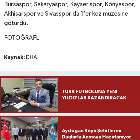
Bursaspor, Sakaryaspor, Kayserispor, Konyaspor,
Akhisarspor ve Sivasspor da 1'er kez müzesine
götürdü.
FOTOĞRAFLI
Kaynak:
DHA
TÜRK FUTBOLUNA YENİ
YILDIZLAR KAZANDIRACAK
Aydoğan Köyü Şehitlerini
Dualarla Anmaya Hazırlanıyor