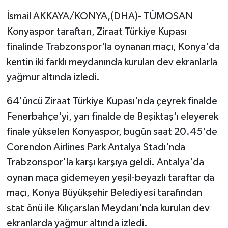
İsmail AKKAYA/KONYA,(DHA)- TÜMOSAN
Yaşam
Konyaspor taraftarı, Ziraat Türkiye Kupası
finalinde Trabzonspor'la oynanan maçı, Konya'da
Yerel
kentin iki farklı meydanında kurulan dev ekranlarla
AboneHaber Özel
yağmur altında izledi.
64'üncü Ziraat Türkiye Kupası'nda çeyrek finalde
Fenerbahçe'yi, yarı finalde de Beşiktaş'ı eleyerek
finale yükselen Konyaspor, bugün saat 20.45'de
Corendon Airlines Park Antalya Stadı'nda
Trabzonspor'la karşı karşıya geldi. Antalya'da
oynan maça gidemeyen yeşil-beyazlı taraftar da
maçı, Konya Büyükşehir Belediyesi tarafından
stat önü ile Kılıçarslan Meydanı'nda kurulan dev
ekranlarda yağmur altında izledi.