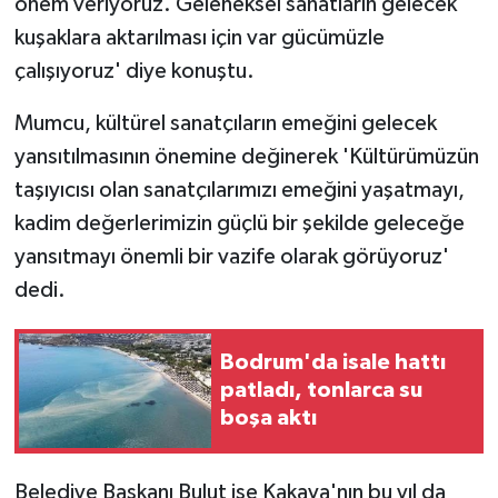
önem veriyoruz. Geleneksel sanatların gelecek
kuşaklara aktarılması için var gücümüzle
çalışıyoruz' diye konuştu.
Mumcu, kültürel sanatçıların emeğini gelecek
yansıtılmasının önemine değinerek 'Kültürümüzün
taşıyıcısı olan sanatçılarımızı emeğini yaşatmayı,
kadim değerlerimizin güçlü bir şekilde geleceğe
yansıtmayı önemli bir vazife olarak görüyoruz'
dedi.
Bodrum'da isale hattı
patladı, tonlarca su
boşa aktı
Belediye Başkanı Bulut ise Kakava'nın bu yıl da