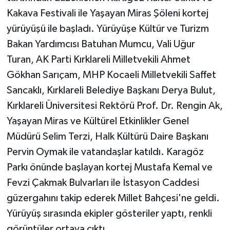
Kakava Festivali ile Yaşayan Miras Şöleni kortej
Yaşam
yürüyüşü ile başladı. Yürüyüşe Kültür ve Turizm
Bakan Yardımcısı Batuhan Mumcu, Vali Uğur
Yerel
Turan, AK Parti Kırklareli Milletvekili Ahmet
Gökhan Sarıçam, MHP Kocaeli Milletvekili Saffet
AboneHaber Özel
Sancaklı, Kırklareli Belediye Başkanı Derya Bulut,
Kırklareli Üniversitesi Rektörü Prof. Dr. Rengin Ak,
Yaşayan Miras ve Kültürel Etkinlikler Genel
Müdürü Selim Terzi, Halk Kültürü Daire Başkanı
Pervin Oymak ile vatandaşlar katıldı. Karagöz
Parkı önünde başlayan kortej Mustafa Kemal ve
Fevzi Çakmak Bulvarları ile İstasyon Caddesi
güzergahını takip ederek Millet Bahçesi'ne geldi.
Yürüyüş sırasında ekipler gösteriler yaptı, renkli
görüntüler ortaya çıktı.