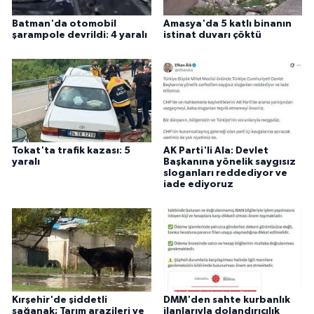
Batman'da otomobil
Amasya'da 5 katlı binanın
şarampole devrildi: 4 yaralı
istinat duvarı çöktü
Tokat'ta trafik kazası: 5
AK Parti'li Ala: Devlet
yaralı
Başkanına yönelik saygısız
sloganları reddediyor ve
iade ediyoruz
Kırşehir'de şiddetli
DMM'den sahte kurbanlık
sağanak; Tarım arazileri ve
ilanlarıyla dolandırıcılık