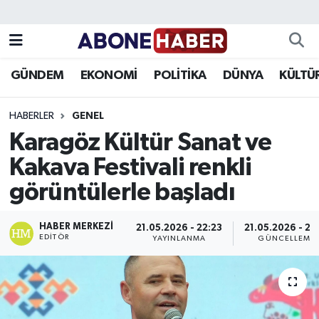
Yazarlar
Nöbetçi Eczaneler
GÜNDEM
EKONOMİ
POLİTİKA
DÜNYA
KÜLTÜ
Foto Galeri
Hava Durumu
HABERLER
GENEL
Video
Trafik Durumu
Karagöz Kültür Sanat ve
Kakava Festivali renkli
Asayiş
Süper Lig Puan Durumu ve Fikstür
görüntülerle başladı
Bilim ve Teknoloji
Tüm Manşetler
HABER MERKEZI
21.05.2026 - 22:23
21.05.2026 - 22
Çevre
Son Dakika Haberleri
EDITÖR
YAYINLANMA
GÜNCELLEME
Dünya
Haber Arşivi
Eğitim