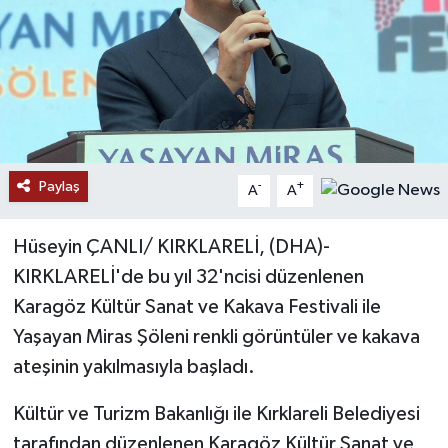
Ekonomi
Genel
Gündem
Paylaş
Haberde İnsan
-
+
A
A
Kültür Sanat
Hüseyin ÇANLI/ KIRKLARELİ, (DHA)-
KIRKLARELİ'de bu yıl 32'ncisi düzenlenen
Magazin
Karagöz Kültür Sanat ve Kakava Festivali ile
Yaşayan Miras Şöleni renkli görüntüler ve kakava
Politika
ateşinin yakılmasıyla başladı.
Sağlık
Kültür ve Turizm Bakanlığı ile Kırklareli Belediyesi
tarafından düzenlenen Karagöz Kültür Sanat ve
Son Dakika