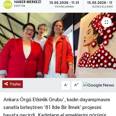
HABER MERKEZI
15.05.2026 - 11:31
15.05.2026 - 11:
EDITÖR
YAYINLANMA
GÜNCELLEME
Ekonomi
Genel
Gündem
Haberde İnsan
Kültür Sanat
Magazin
Paylaş
-
+
A
A
Politika
Ankara Örgü Etkinlik Grubu', kadın dayanışmasını
Sağlık
sanatla birleştiren '81 İlde Bir İlmek' projesini
Son Dakika
hayata geçirdi. Kadınların el emeklerini görünür