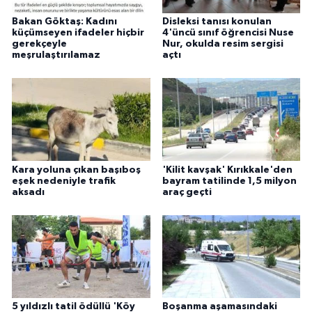
Bakan Göktaş: Kadını
Disleksi tanısı konulan
küçümseyen ifadeler hiçbir
4'üncü sınıf öğrencisi Nuse
gerekçeyle
Nur, okulda resim sergisi
meşrulaştırılamaz
açtı
Kara yoluna çıkan başıboş
'Kilit kavşak' Kırıkkale'den
eşek nedeniyle trafik
bayram tatilinde 1,5 milyon
aksadı
araç geçti
5 yıldızlı tatil ödüllü 'Köy
Boşanma aşamasındaki