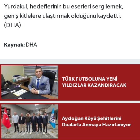
Yurdakul, hedeflerinin bu eserleri sergilemek,
geniş kitlelere ulaştırmak olduğunu kaydetti.
(DHA)
Kaynak:
DHA
TÜRK FUTBOLUNA YENİ
YILDIZLAR KAZANDIRACAK
Aydoğan Köyü Şehitlerini
Dualarla Anmaya Hazırlanıyor