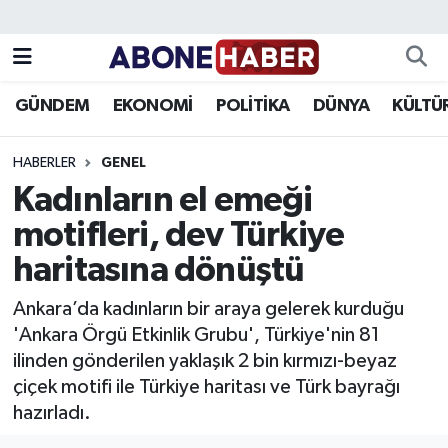
Yazarlar
Nöbetçi Eczaneler
GÜNDEM
EKONOMİ
POLİTİKA
DÜNYA
KÜLTÜ
Foto Galeri
Hava Durumu
HABERLER
GENEL
Video
Trafik Durumu
Kadınların el emeği
motifleri, dev Türkiye
Asayiş
Süper Lig Puan Durumu ve Fikstür
haritasına dönüştü
Bilim ve Teknoloji
Tüm Manşetler
Ankara’da kadınların bir araya gelerek kurduğu
Çevre
Son Dakika Haberleri
'Ankara Örgü Etkinlik Grubu', Türkiye'nin 81
ilinden gönderilen yaklaşık 2 bin kırmızı-beyaz
Dünya
Haber Arşivi
çiçek motifi ile Türkiye haritası ve Türk bayrağı
hazırladı.
Eğitim