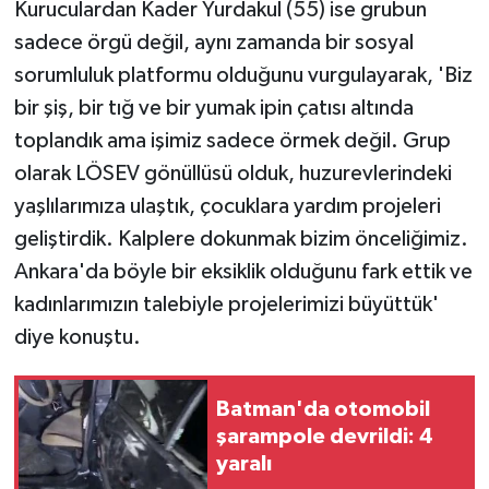
Kuruculardan Kader Yurdakul (55) ise grubun
sadece örgü değil, aynı zamanda bir sosyal
sorumluluk platformu olduğunu vurgulayarak, 'Biz
bir şiş, bir tığ ve bir yumak ipin çatısı altında
toplandık ama işimiz sadece örmek değil. Grup
olarak LÖSEV gönüllüsü olduk, huzurevlerindeki
yaşlılarımıza ulaştık, çocuklara yardım projeleri
geliştirdik. Kalplere dokunmak bizim önceliğimiz.
Ankara'da böyle bir eksiklik olduğunu fark ettik ve
kadınlarımızın talebiyle projelerimizi büyüttük'
diye konuştu.
Batman'da otomobil
şarampole devrildi: 4
yaralı