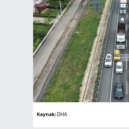
Ekonomi
Genel
Gündem
Haberde İnsan
Kültür Sanat
Magazin
Politika
Sağlık
Kaynak:
DHA
Son Dakika