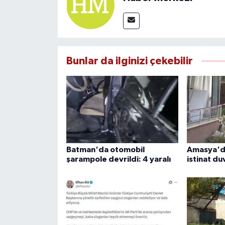
Bunlar da ilginizi çekebilir
Batman'da otomobil
Amasya'da
şarampole devrildi: 4 yaralı
istinat du