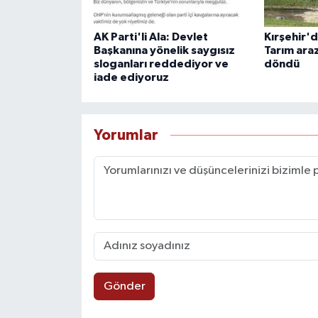
AK Parti'li Ala: Devlet
Kırşehir'd
Başkanına yönelik saygısız
Tarım araz
sloganları reddediyor ve
döndü
iade ediyoruz
Yorumlar
Gönder