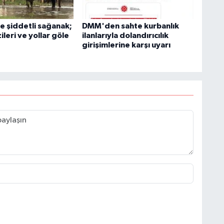
e şiddetli sağanak;
DMM'den sahte kurbanlık
ileri ve yollar göle
ilanlarıyla dolandırıcılık
girişimlerine karşı uyarı