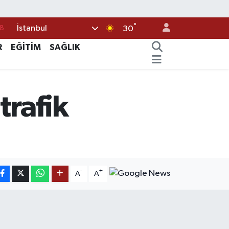
°
İstanbul
18
30
8
R
EĞİTİM
SAĞLIK
2
8
trafik
3
4
-
+
A
A