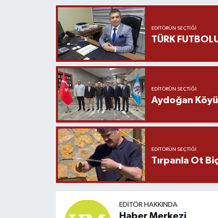
Yaşam
EDITÖRÜN SEÇTIĞI
TÜRK FUTBOLU
Yerel
AboneHaber Özel
EDITÖRÜN SEÇTIĞI
Aydoğan Köyü Ş
EDITÖRÜN SEÇTIĞI
Tırpanla Ot B
EDITÖR HAKKINDA
Haber Merkezi