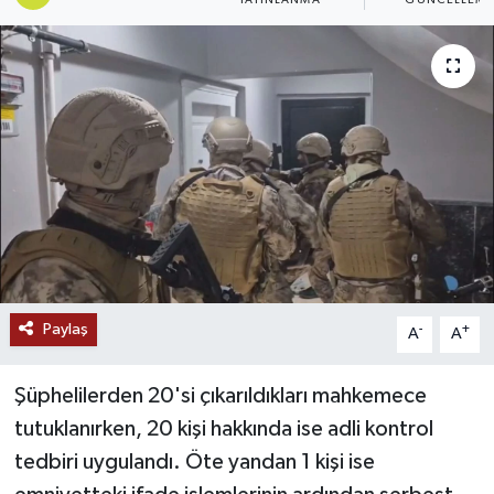
Ekonomi
Genel
Gündem
Haberde İnsan
Kültür Sanat
Magazin
Paylaş
-
+
A
A
Politika
Şüphelilerden 20'si çıkarıldıkları mahkemece
tutuklanırken, 20 kişi hakkında ise adli kontrol
Sağlık
tedbiri uygulandı. Öte yandan 1 kişi ise
Son Dakika