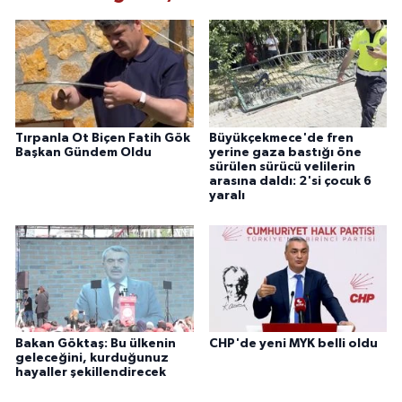
Tırpanla Ot Biçen Fatih Gök
Büyükçekmece'de fren
Başkan Gündem Oldu
yerine gaza bastığı öne
sürülen sürücü velilerin
arasına daldı: 2'si çocuk 6
yaralı
Bakan Göktaş: Bu ülkenin
CHP'de yeni MYK belli oldu
geleceğini, kurduğunuz
hayaller şekillendirecek