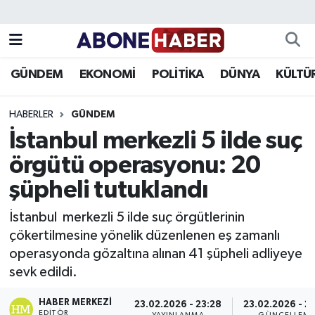
Yazarlar
Nöbetçi Eczaneler
GÜNDEM
EKONOMİ
POLİTİKA
DÜNYA
KÜLTÜ
Foto Galeri
Hava Durumu
HABERLER
GÜNDEM
Video
Trafik Durumu
İstanbul merkezli 5 ilde suç
örgütü operasyonu: 20
Asayiş
Süper Lig Puan Durumu ve Fikstür
şüpheli tutuklandı
Bilim ve Teknoloji
Tüm Manşetler
İstanbul merkezli 5 ilde suç örgütlerinin
Çevre
Son Dakika Haberleri
çökertilmesine yönelik düzenlenen eş zamanlı
operasyonda gözaltına alınan 41 şüpheli adliyeye
Dünya
Haber Arşivi
sevk edildi.
Eğitim
HABER MERKEZI
23.02.2026 - 23:28
23.02.2026 - 2
EDITÖR
YAYINLANMA
GÜNCELLEM