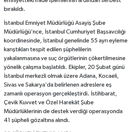
emniyetteki ifade işlemlerinin ardından serbest
bırakıldı.
Yaşam
İstanbul Emniyet Müdürlüğü Asayiş Şube
Yerel
Müdürlüğü'nce, İstanbul Cumhuriyet Başsavcılığı
koordinesinde, İstanbul genelinde 55 ayrı eyleme
AboneHaber Özel
karıştıkları tespit edilen şüphelilerin
yakalanmasına ve suç örgütlerinin çökertilmesine
yönelik çalışma başlatıldı. Ekipler, 20 Şubat günü
İstanbul merkezli olmak üzere Adana, Kocaeli,
Sivas ve Sakarya'da belirlenen adreslere eş
zamanlı operasyon gerçekleştirdi. İstihbarat,
Çevik Kuvvet ve Özel Harekât Şube
Müdürlüklerinin de destek verdiği operasyonda
41 şüpheli gözaltına alındı.