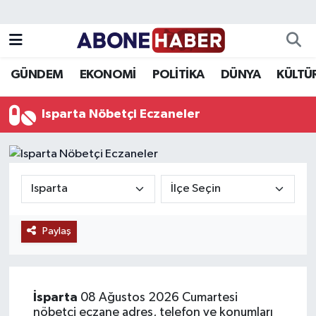
Yazarlar
Nöbetçi Eczaneler
GÜNDEM
EKONOMİ
POLİTİKA
DÜNYA
KÜLTÜ
Foto Galeri
Hava Durumu
Isparta Nöbetçi Eczaneler
Video
Trafik Durumu
Asayiş
Süper Lig Puan Durumu ve Fikstür
Bilim ve Teknoloji
Tüm Manşetler
Paylaş
Çevre
Son Dakika Haberleri
Dünya
Haber Arşivi
İsparta
08 Ağustos 2026 Cumartesi
Eğitim
nöbetçi eczane adres, telefon ve konumları