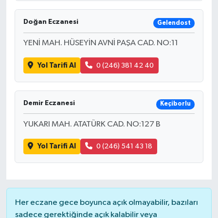
Doğan Eczanesi
Gelendost
YENİ MAH. HÜSEYİN AVNİ PAŞA CAD. NO:11
Yol Tarifi Al
0 (246) 381 42 40
Demir Eczanesi
Keçiborlu
YUKARI MAH. ATATÜRK CAD. NO:127 B
Yol Tarifi Al
0 (246) 541 43 18
Her eczane gece boyunca açık olmayabilir, bazıları
sadece gerektiğinde açık kalabilir veya