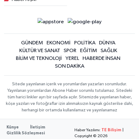
GÜNDEM
EKONOMİ
POLİTİKA
DÜNYA
KÜLTÜR VE SANAT
SPOR
EĞİTİM
SAĞLIK
BİLİM VE TEKNOLOJİ
YEREL
HABERDE İNSAN
SON DAKİKA
Sitede yayınlanan içerik ve yorumlardan yazarları sorumludur.
Yayınlanan yorumlardan Abone Haber sorumlu tutulamaz. Sitedeki
tüm harici linkler ayrı bir sayfada açılır. Sitemizde yayınlanan haber,
köşe yazıları ve fotoğraflar izin alınmaksızın kaynak gösterilse dahi,
herhangi bir ortamda kullanılamaz ve yayınlanamaz
Künye
İletişim
Haber Yazılımı:
TE Bilişim
|
Gizlilik Sözleşmesi
Copyright © 2026