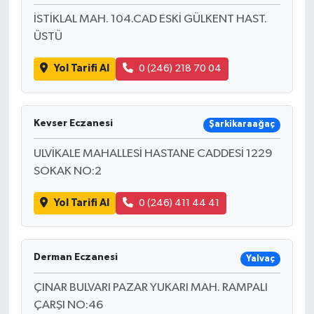
İSTİKLAL MAH. 104.CAD ESKİ GÜLKENT HAST.
Yaşam
ÜSTÜ
Yerel
Yol Tarifi Al
0 (246) 218 70 04
AboneHaber Özel
Kevser Eczanesi
Şarkikaraağaç
ULVİKALE MAHALLESİ HASTANE CADDESİ 1229
SOKAK NO:2
Yol Tarifi Al
0 (246) 411 44 41
Derman Eczanesi
Yalvaç
ÇINAR BULVARI PAZAR YUKARI MAH. RAMPALI
ÇARŞI NO:46