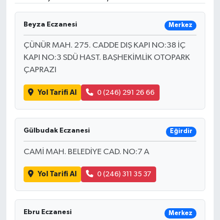
Ekonomi
Beyza Eczanesi
Merkez
Genel
ÇÜNÜR MAH. 275. CADDE DIŞ KAPI NO:38 İÇ
KAPI NO:3 SDÜ HAST. BAŞHEKİMLİK OTOPARK
Gündem
ÇAPRAZI
Haberde İnsan
Yol Tarifi Al
0 (246) 291 26 66
Kültür Sanat
Gülbudak Eczanesi
Eğirdir
Magazin
CAMİ MAH. BELEDİYE CAD. NO:7 A
Politika
Yol Tarifi Al
0 (246) 311 35 37
Sağlık
Ebru Eczanesi
Merkez
Son Dakika