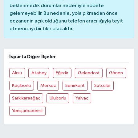
beklenmedik durumlar nedeniyle nöbete
gelemeyebilir. Bu nedenle, yola çıkmadan önce
eczanenin açık olduğunu telefon aracılığıyla teyit
etmeniz iyi bir fikir olacaktır.
İsparta Diğer İlçeler
Aksu
Atabey
Eğirdir
Gelendost
Gönen
Keçiborlu
Merkez
Senirkent
Sütçüler
Şarkikaraağaç
Uluborlu
Yalvaç
Yenişarbademli