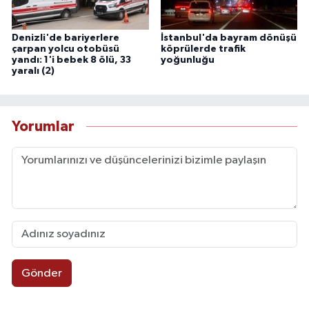
Denizli'de bariyerlere
İstanbul'da bayram dönüşü
çarpan yolcu otobüsü
köprülerde trafik
yandı: 1'i bebek 8 ölü, 33
yoğunluğu
yaralı (2)
Yorumlar
Gönder