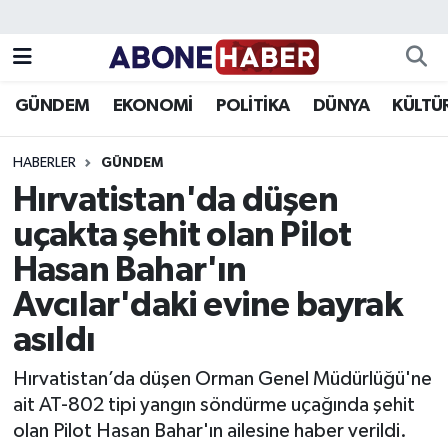
Yazarlar
Nöbetçi Eczaneler
GÜNDEM
EKONOMİ
POLİTİKA
DÜNYA
KÜLTÜ
Foto Galeri
Hava Durumu
HABERLER
GÜNDEM
Video
Trafik Durumu
Hırvatistan'da düşen
uçakta şehit olan Pilot
Asayiş
Süper Lig Puan Durumu ve Fikstür
Hasan Bahar'ın
Bilim ve Teknoloji
Tüm Manşetler
Avcılar'daki evine bayrak
Çevre
Son Dakika Haberleri
asıldı
Hırvatistan’da düşen Orman Genel Müdürlüğü'ne
Dünya
Haber Arşivi
ait AT-802 tipi yangın söndürme uçağında şehit
olan Pilot Hasan Bahar'ın ailesine haber verildi.
Eğitim