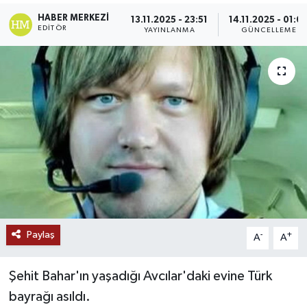
HABER MERKEZI
13.11.2025 - 23:51
14.11.2025 - 01:0
Ekonomi
EDITÖR
YAYINLANMA
GÜNCELLEME
Genel
Gündem
Haberde İnsan
Kültür Sanat
Magazin
Politika
Paylaş
-
+
A
A
Sağlık
Şehit Bahar'ın yaşadığı Avcılar'daki evine Türk
bayrağı asıldı.
Son Dakika