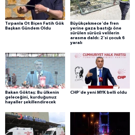
Tırpanla Ot Biçen Fatih Gök
Büyükçekmece'de fren
Başkan Gündem Oldu
yerine gaza bastığı öne
sürülen sürücü velilerin
arasına daldı: 2'si çocuk 6
yaralı
Bakan Göktaş: Bu ülkenin
CHP'de yeni MYK belli oldu
geleceğini, kurduğunuz
hayaller şekillendirecek