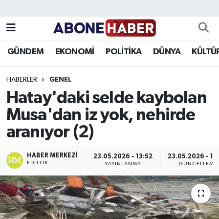
Yazarlar
Nöbetçi Eczaneler
GÜNDEM
EKONOMİ
POLİTİKA
DÜNYA
KÜLTÜ
Foto Galeri
Hava Durumu
HABERLER
GENEL
Video
Trafik Durumu
Hatay'daki selde kaybolan
Musa'dan iz yok, nehirde
Asayiş
Süper Lig Puan Durumu ve Fikstür
aranıyor (2)
Bilim ve Teknoloji
Tüm Manşetler
HABER MERKEZI
23.05.2026 - 13:52
23.05.2026 - 14
Çevre
Son Dakika Haberleri
EDITÖR
YAYINLANMA
GÜNCELLEME
Dünya
Haber Arşivi
Eğitim