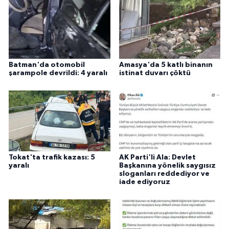
Batman'da otomobil
Amasya'da 5 katlı binanın
şarampole devrildi: 4 yaralı
istinat duvarı çöktü
Tokat'ta trafik kazası: 5
AK Parti'li Ala: Devlet
yaralı
Başkanına yönelik saygısız
sloganları reddediyor ve
iade ediyoruz