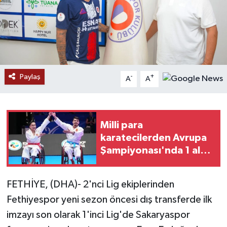
Ekonomi
Genel
Gündem
Paylaş
-
+
A
A
Haberde İnsan
Kültür Sanat
Milli para
karatecilerden Avrupa
Magazin
Şampiyonası'nda 1 altın
ve 1 gümüş madalya
Politika
FETHİYE, (DHA)- 2'nci Lig ekiplerinden
Fethiyespor yeni sezon öncesi dış transferde ilk
Sağlık
imzayı son olarak 1'inci Lig'de Sakaryaspor
Son Dakika