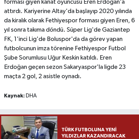
forması giyen kanat oyuncusu Eren Erdoğan'a
attırdı. Kariyerine Altay'da başlayıp 2020 yılında
Yaşam
da kiralık olarak Fethiyespor forması giyen Eren, 6
yıl sonra takıma döndü. Süper Lig'de Gaziantep
Yerel
FK, 1'inci Lig'de Boluspor'da da görev yapan
AboneHaber Özel
futbolcunun imza törenine Fethiyespor Futbol
Şube Sorumlusu Uğur Keskin katıldı. Eren
Erdoğan geçen sezon Sakaryaspor'la ligde 23
maçta 2 gol, 2 asistle oynadı.
Kaynak:
DHA
TÜRK FUTBOLUNA YENİ
YILDIZLAR KAZANDIRACAK