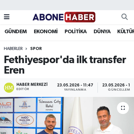
Yazarlar
Nöbetçi Eczaneler
GÜNDEM
EKONOMİ
POLİTİKA
DÜNYA
KÜLTÜ
Foto Galeri
Hava Durumu
HABERLER
SPOR
Video
Trafik Durumu
Fethiyespor'da ilk transfer
Eren
Asayiş
Süper Lig Puan Durumu ve Fikstür
Bilim ve Teknoloji
Tüm Manşetler
HABER MERKEZI
23.05.2026 - 11:47
23.05.2026 - 11
EDITÖR
YAYINLANMA
GÜNCELLEME
Çevre
Son Dakika Haberleri
Dünya
Haber Arşivi
Eğitim