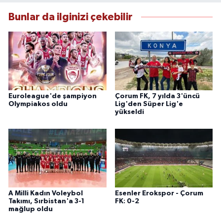
Bunlar da ilginizi çekebilir
Euroleague'de şampiyon
Çorum FK, 7 yılda 3'üncü
Olympiakos oldu
Lig'den Süper Lig'e
yükseldi
A Milli Kadın Voleybol
Esenler Erokspor - Çorum
Takımı, Sırbistan'a 3-1
FK: 0-2
mağlup oldu