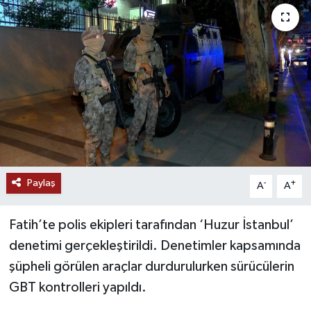
Ekonomi
Genel
Gündem
Haberde İnsan
Kültür Sanat
Paylaş
-
+
A
A
Magazin
Fatih’te polis ekipleri tarafından ‘Huzur İstanbul’
Politika
denetimi gerçekleştirildi. Denetimler kapsamında
şüpheli görülen araçlar durdurulurken sürücülerin
Sağlık
GBT kontrolleri yapıldı.
Son Dakika