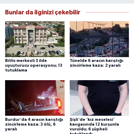
Bunlar da ilginizi çekebilir
Bitlis merkezli 3 ilde
Tünelde 6 aracın karıştığı
uyuşturucu operasyonu; 13
zincirleme kaza: 2 yaralı
tutuklama
Burdur'da 4 aracın karıştığı
Şişli'de 'kız meselesi'
zincirleme kaza: 3 ölü, 6
kavgasında 12 kurşunla
yaralı
vuruldu; 6 şüpheli
tutuklandı