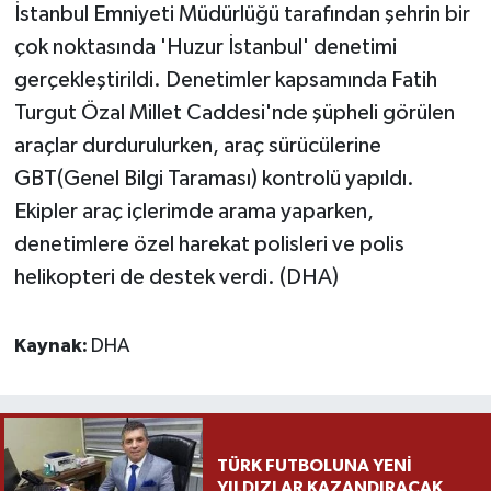
İstanbul Emniyeti Müdürlüğü tarafından şehrin bir
çok noktasında 'Huzur İstanbul' denetimi
Yaşam
gerçekleştirildi. Denetimler kapsamında Fatih
Yerel
Turgut Özal Millet Caddesi'nde şüpheli görülen
araçlar durdurulurken, araç sürücülerine
AboneHaber Özel
GBT(Genel Bilgi Taraması) kontrolü yapıldı.
Ekipler araç içlerimde arama yaparken,
denetimlere özel harekat polisleri ve polis
helikopteri de destek verdi. (DHA)
Kaynak:
DHA
TÜRK FUTBOLUNA YENİ
YILDIZLAR KAZANDIRACAK