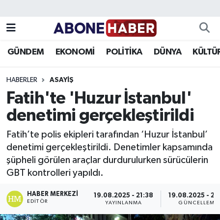
Yazarlar
Nöbetçi Eczaneler
GÜNDEM
EKONOMİ
POLİTİKA
DÜNYA
KÜLTÜ
Foto Galeri
Hava Durumu
HABERLER
ASAYIŞ
Video
Trafik Durumu
Fatih'te 'Huzur İstanbul'
denetimi gerçekleştirildi
Asayiş
Süper Lig Puan Durumu ve Fikstür
Fatih’te polis ekipleri tarafından ‘Huzur İstanbul’
Bilim ve Teknoloji
Tüm Manşetler
denetimi gerçekleştirildi. Denetimler kapsamında
şüpheli görülen araçlar durdurulurken sürücülerin
Çevre
Son Dakika Haberleri
GBT kontrolleri yapıldı.
Dünya
Haber Arşivi
HABER MERKEZI
19.08.2025 - 21:38
19.08.2025 - 23
EDITÖR
YAYINLANMA
GÜNCELLEME
Eğitim