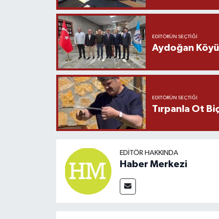
EDITÖRÜN SEÇTIĞI
Aydoğan Köyü Ş
EDITÖRÜN SEÇTIĞI
Tırpanla Ot B
EDITÖR HAKKINDA
Haber Merkezi