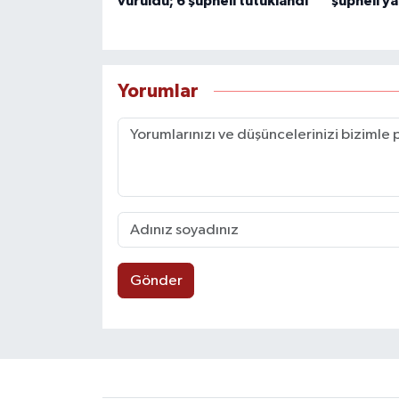
vuruldu; 6 şüpheli tutuklandı
şüpheli y
Yorumlar
Gönder