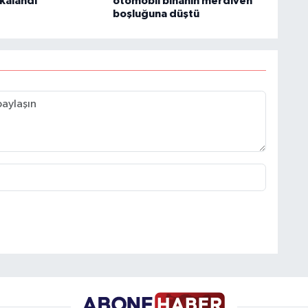
akalandı
otomobil binanın merdiven
boşluğuna düştü