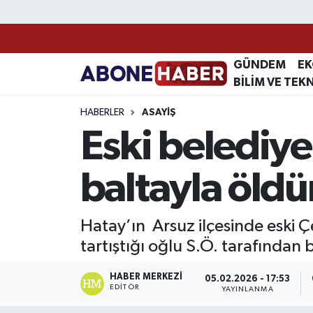
Yazarlar
Nöbetçi Eczaneler
GÜNDEM
E
BİLİM VE TEK
Foto Galeri
Hava Durumu
HABERLER
ASAYIŞ
Video
Trafik Durumu
Eski belediye
Asayiş
Süper Lig Puan Durumu ve Fikstür
baltayla öldü
Bilim ve Teknoloji
Tüm Manşetler
Hatay’ın Arsuz ilçesinde eski 
Çevre
Son Dakika Haberleri
tartıştığı oğlu S.Ö. tarafından 
Dünya
Haber Arşivi
HABER MERKEZI
05.02.2026 - 17:53
EDITÖR
YAYINLANMA
Eğitim