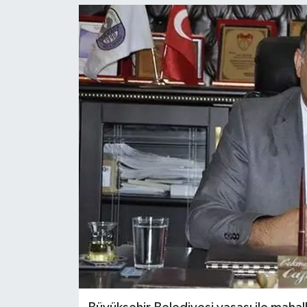
Ekonomi
Genel
Gündem
Haberde İnsan
Kültür Sanat
Magazin
Politika
Sağlık
Son Dakika