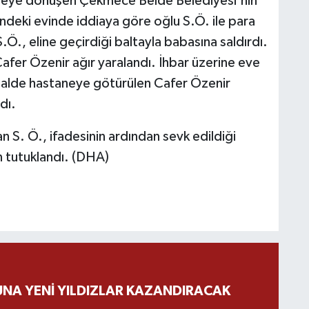
alleye dönüşen Çekmece Belde Belediyesi'nin
indeki evinde iddiaya göre oğlu S.Ö. ile para
.Ö., eline geçirdiği baltayla babasına saldırdı.
Cafer Özenir ağır yaralandı. İhbar üzerine eve
ı halde hastaneye götürülen Cafer Özenir
dı.
an S. Ö., ifadesinin ardından sevk edildiği
 tutuklandı. (DHA)
NA YENİ YILDIZLAR KAZANDIRACAK