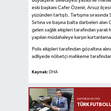
Büyükşehir Belediyesi yasası ile mah
eski başkanı Cafer Özenir, Arsuz ilçes
Yaşam
yüzünden tartıştı. Tartışma sırasında S
Sırtına ve başına balta darbeleri alan 
Yerel
gelen sağlık ekipleri tarafından yaral
AboneHaber Özel
yapılan müdahaleye karşın kurtarılama
Polis ekipleri tarafından gözaltına alın
adliyede nöbetçi mahkeme tarafından
Kaynak:
DHA
EDITÖRÜN SEÇTIĞI
TÜRK FUTBOLU