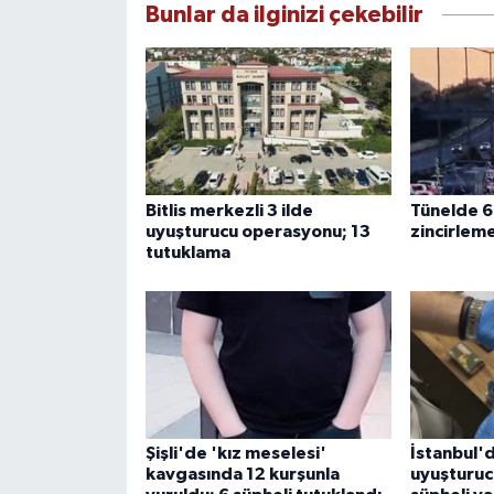
Bunlar da ilginizi çekebilir
Bitlis merkezli 3 ilde
Tünelde 6 
uyuşturucu operasyonu; 13
zincirleme
tutuklama
Şişli'de 'kız meselesi'
İstanbul'd
kavgasında 12 kurşunla
uyuşturuc