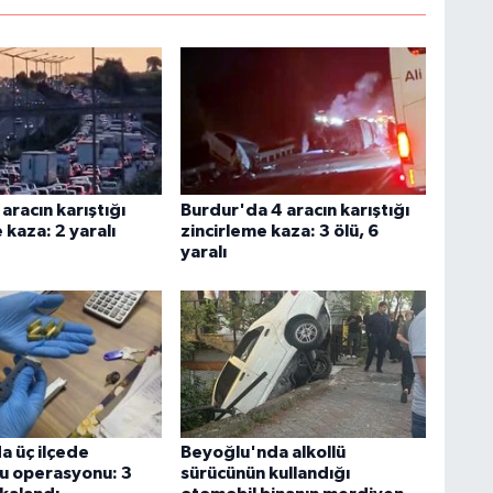
aracın karıştığı
Burdur'da 4 aracın karıştığı
 kaza: 2 yaralı
zincirleme kaza: 3 ölü, 6
yaralı
a üç ilçede
Beyoğlu'nda alkollü
u operasyonu: 3
sürücünün kullandığı