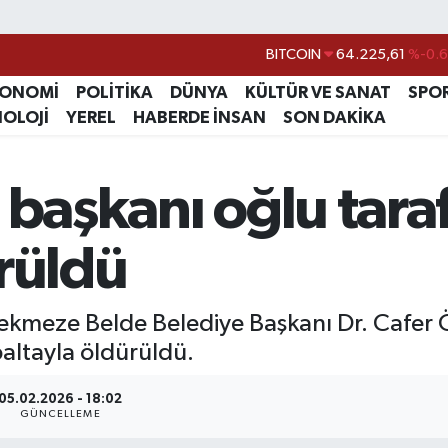
BITCOIN
64.225,61
%-0.6
DOLAR
47,7143
%0.1
KONOMİ
POLİTİKA
DÜNYA
KÜLTÜR VE SANAT
SPO
EURO
55,0317
%-0.0
NOLOJİ
YEREL
HABERDE İNSAN
SON DAKİKA
STERLİN
64,2463
%0.0
GRAM ALTIN
6574.81
%1.4
 başkanı oğlu tara
BİST100
13.799
%7
rüldü
Çekmeze Belde Belediye Başkanı Dr. Cafer
baltayla öldürüldü.
05.02.2026 - 18:02
GÜNCELLEME