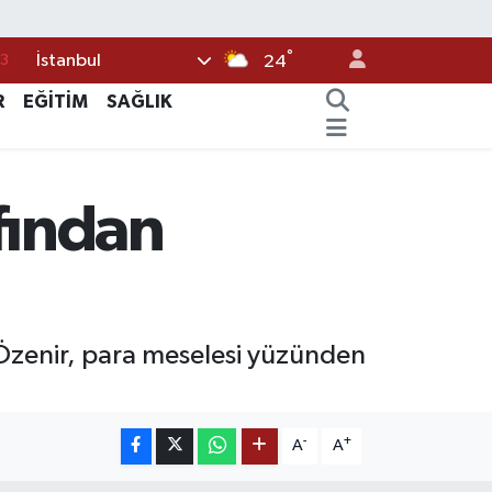
3
°
İstanbul
24
6
R
EĞİTİM
SAĞLIK
2
7
4
fından
0
 Özenir, para meselesi yüzünden
-
+
A
A