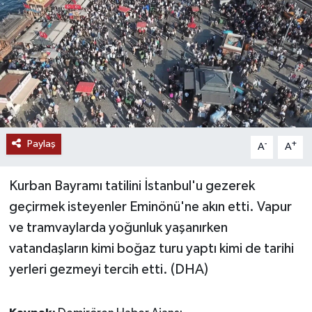
Ekonomi
Genel
Gündem
Haberde İnsan
Paylaş
-
+
A
A
Kültür Sanat
Kurban Bayramı tatilini İstanbul'u gezerek
Magazin
geçirmek isteyenler Eminönü'ne akın etti. Vapur
ve tramvaylarda yoğunluk yaşanırken
Politika
vatandaşların kimi boğaz turu yaptı kimi de tarihi
yerleri gezmeyi tercih etti. (DHA)
Sağlık
Son Dakika