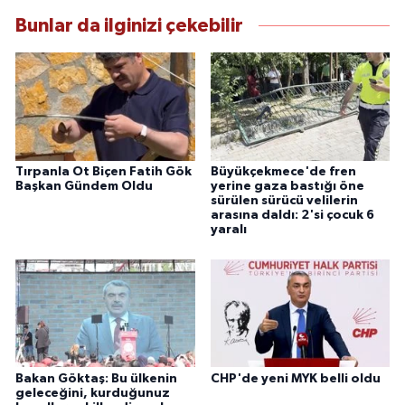
Bunlar da ilginizi çekebilir
Tırpanla Ot Biçen Fatih Gök
Büyükçekmece'de fren
Başkan Gündem Oldu
yerine gaza bastığı öne
sürülen sürücü velilerin
arasına daldı: 2'si çocuk 6
yaralı
Bakan Göktaş: Bu ülkenin
CHP'de yeni MYK belli oldu
geleceğini, kurduğunuz