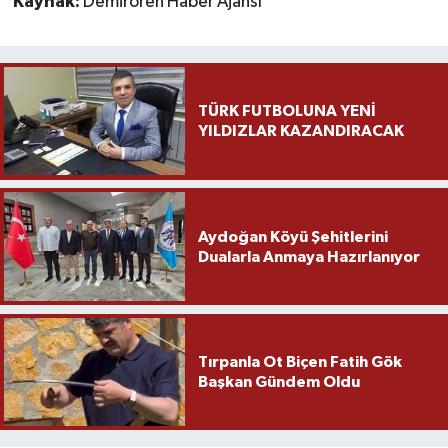
Kaynak:
Demirören Haber Ajansı
Yaşam
Yerel
TÜRK FUTBOLUNA YENİ
YILDIZLAR KAZANDIRACAK
AboneHaber Özel
Aydoğan Köyü Şehitlerini
Dualarla Anmaya Hazırlanıyor
Tırpanla Ot Biçen Fatih Gök
Başkan Gündem Oldu