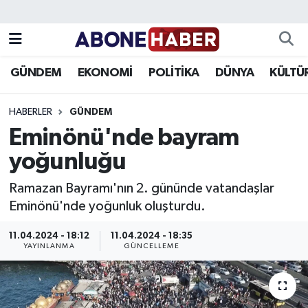
Yazarlar
Nöbetçi Eczaneler
GÜNDEM
EKONOMİ
POLİTİKA
DÜNYA
KÜLTÜ
Foto Galeri
Hava Durumu
HABERLER
GÜNDEM
Video
Trafik Durumu
Eminönü'nde bayram
yoğunluğu
Asayiş
Süper Lig Puan Durumu ve Fikstür
Ramazan Bayramı'nın 2. gününde vatandaşlar
Bilim ve Teknoloji
Tüm Manşetler
Eminönü'nde yoğunluk oluşturdu.
Çevre
Son Dakika Haberleri
11.04.2024 - 18:12
11.04.2024 - 18:35
YAYINLANMA
GÜNCELLEME
Dünya
Haber Arşivi
Eğitim