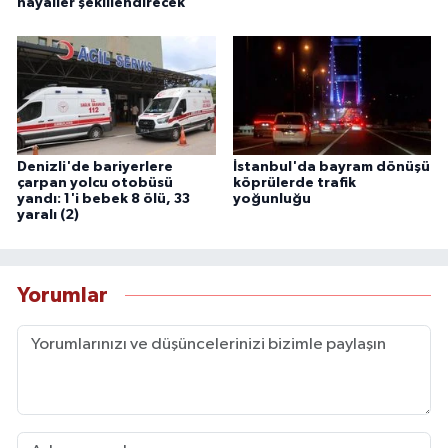
hayaller şekillendirecek
Denizli'de bariyerlere
İstanbul'da bayram dönüşü
çarpan yolcu otobüsü
köprülerde trafik
yandı: 1'i bebek 8 ölü, 33
yoğunluğu
yaralı (2)
Yorumlar