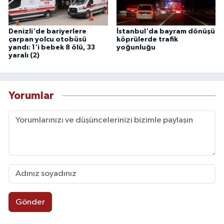
Denizli'de bariyerlere
İstanbul'da bayram dönüşü
çarpan yolcu otobüsü
köprülerde trafik
yandı: 1'i bebek 8 ölü, 33
yoğunluğu
yaralı (2)
Yorumlar
Gönder