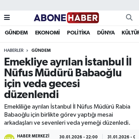
Yazarlar
Nöbetçi Eczaneler
GÜNDEM
EKONOMİ
POLİTİKA
DÜNYA
KÜLTÜ
Foto Galeri
Hava Durumu
HABERLER
GÜNDEM
Video
Trafik Durumu
Emekliye ayrılan İstanbul İl
Nüfus Müdürü Babaoğlu
Asayiş
Süper Lig Puan Durumu ve Fikstür
için veda gecesi
Bilim ve Teknoloji
Tüm Manşetler
düzenlendi
Çevre
Son Dakika Haberleri
Emekliliğe ayrılan İstanbul İl Nüfus Müdürü Rabia
Babaoğlu için birlikte görev yaptığı mesai
Dünya
Haber Arşivi
arkadaşları ve sevenleri veda yemeği düzenledi.
Eğitim
HABER MERKEZI
30.01.2026 - 22:00
31.01.2026 - 00