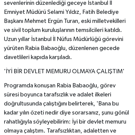
sevenlerinin düzenlediği geceye İstanbul İl
Emniyet Müdürü Selami Yıldız, Fatih Belediye
Yaşam
Başkanı Mehmet Ergün Turan, eski milletvekilleri
Yerel
ve sivil toplum kuruluşlarının temsilcileri katıldı.
Uzun yıllar İstanbul İl Nüfus Müdürlüğü görevini
AboneHaber Özel
yürüten Rabia Babaoğlu, düzenlenen gecede
davetlileri kapıda karşıladı.
'İYİ BİR DEVLET MEMURU OLMAYA ÇALIŞTIM'
Programda konuşan Rabia Babaoğlu, görev
süresi boyunca tarafsızlık ve adalet ilkeleri
doğrultusunda çalıştığını belirterek, 'Bana bu
kadar yılın özeti nedir diye sorarsanız, şunu gönül
rahatlığıyla söyleyebilirim: İyi bir devlet memuru
olmaya çalıştım. Tarafsızlıktan, adaletten ve