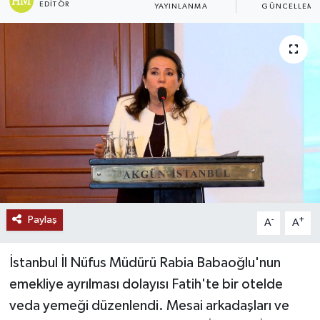
EDITÖR
YAYINLANMA
GÜNCELLEME
Ekonomi
Genel
Gündem
Haberde İnsan
Kültür Sanat
Magazin
Paylaş
-
+
A
A
Politika
İstanbul İl Nüfus Müdürü Rabia Babaoğlu'nun
Sağlık
emekliye ayrılması dolayısı Fatih'te bir otelde
veda yemeği düzenlendi. Mesai arkadaşları ve
Son Dakika