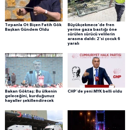
Tırpanla Ot Biçen Fatih Gök
Büyükçekmece'de fren
Başkan Gündem Oldu
yerine gaza bastığı öne
sürülen sürücü velilerin
arasına daldı: 2'si çocuk 6
yaralı
Bakan Göktaş: Bu ülkenin
CHP'de yeni MYK belli oldu
geleceğini, kurduğunuz
hayaller şekillendirecek