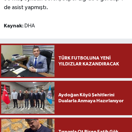
de asist yapmıştı.
Kaynak:
DHA
TÜRK FUTBOLUNA YENİ
YILDIZLAR KAZANDIRACAK
Aydoğan Köyü Şehitlerini
Dualarla Anmaya Hazırlanıyor
Tırpanla Ot Biçen Fatih Gök