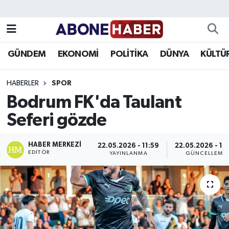
Yazarlar
Nöbetçi Eczaneler
GÜNDEM
EKONOMİ
POLİTİKA
DÜNYA
KÜLTÜ
Foto Galeri
Hava Durumu
HABERLER
SPOR
Video
Trafik Durumu
Bodrum FK'da Taulant
Seferi gözde
Asayiş
Süper Lig Puan Durumu ve Fikstür
Bilim ve Teknoloji
Tüm Manşetler
HABER MERKEZI
22.05.2026 - 11:59
22.05.2026 - 12
EDITÖR
YAYINLANMA
GÜNCELLEME
Çevre
Son Dakika Haberleri
Dünya
Haber Arşivi
Eğitim