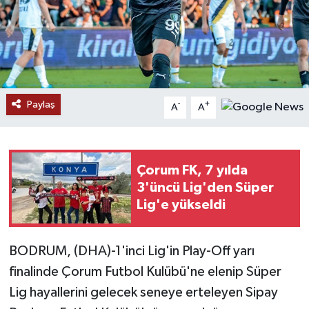
Ekonomi
Genel
Gündem
Paylaş
-
+
A
A
Haberde İnsan
Kültür Sanat
Çorum FK, 7 yılda
3'üncü Lig'den Süper
Magazin
Lig'e yükseldi
Politika
BODRUM, (DHA)-1'inci Lig'in Play-Off yarı
finalinde Çorum Futbol Kulübü'ne elenip Süper
Sağlık
Lig hayallerini gelecek seneye erteleyen Sipay
Son Dakika