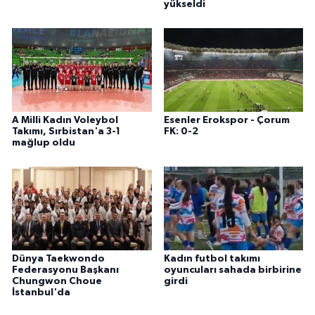
yükseldi
A Milli Kadın Voleybol
Esenler Erokspor - Çorum
Takımı, Sırbistan'a 3-1
FK: 0-2
mağlup oldu
Dünya Taekwondo
Kadın futbol takımı
Federasyonu Başkanı
oyuncuları sahada birbirine
Chungwon Choue
girdi
İstanbul'da