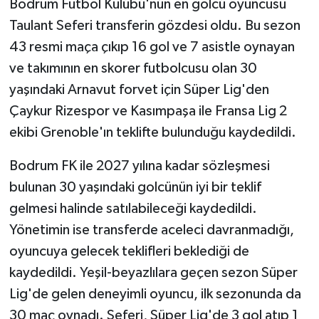
Bodrum Futbol Kulübü'nün en golcü oyuncusu
Taulant Seferi transferin gözdesi oldu. Bu sezon
Yaşam
43 resmi maça çıkıp 16 gol ve 7 asistle oynayan
ve takımının en skorer futbolcusu olan 30
Yerel
yaşındaki Arnavut forvet için Süper Lig'den
AboneHaber Özel
Çaykur Rizespor ve Kasımpaşa ile Fransa Lig 2
ekibi Grenoble'ın teklifte bulunduğu kaydedildi.
Bodrum FK ile 2027 yılına kadar sözleşmesi
bulunan 30 yaşındaki golcünün iyi bir teklif
gelmesi halinde satılabileceği kaydedildi.
Yönetimin ise transferde aceleci davranmadığı,
oyuncuya gelecek teklifleri beklediği de
kaydedildi. Yeşil-beyazlılara geçen sezon Süper
Lig'de gelen deneyimli oyuncu, ilk sezonunda da
30 maç oynadı. Seferi, Süper Lig'de 3 gol atıp 1