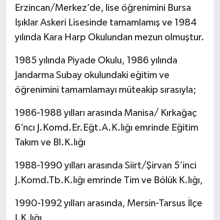
Erzincan/Merkez’de, lise öğrenimini Bursa
Ekonomi
Işıklar Askeri Lisesinde tamamlamış ve 1984
yılında Kara Harp Okulundan mezun olmuştur.
Genel
1985 yılında Piyade Okulu, 1986 yılında
Gündem
Jandarma Subay okulundaki eğitim ve
öğrenimini tamamlamayı müteakip sırasıyla;
Haberde İnsan
1986-1988 yılları arasında Manisa/ Kırkağaç
Kültür Sanat
6’ncı J.Komd.Er.Eğt.A.K.lığı emrinde Eğitim
Takım ve Bl.K.lığı
Magazin
1988-1990 yılları arasında Siirt/Şirvan 5’inci
Politika
J.Komd.Tb.K.lığı emrinde Tim ve Bölük K.lığı,
Sağlık
1990-1992 yılları arasında, Mersin-Tarsus İlçe
J.K.lığı,
Son Dakika