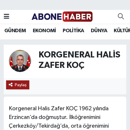
Yazarlar
Nöbetçi Eczaneler
GÜNDEM
EKONOMİ
POLİTİKA
DÜNYA
KÜLTÜ
Foto Galeri
Hava Durumu
Video
Trafik Durumu
KORGENERAL HALIS
ZAFER KOÇ
Asayiş
Süper Lig Puan Durumu ve Fikstür
Bilim ve Teknoloji
Tüm Manşetler
Paylaş
Çevre
Son Dakika Haberleri
Korgeneral Halis Zafer KOÇ 1962 yılında
Dünya
Haber Arşivi
Erzincan’da doğmuştur. İlköğrenimini
Çerkezköy/Tekirdağ’da, orta öğrenimini
Eğitim