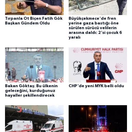
Tırpanla Ot Biçen Fatih Gök
Büyükçekmece'de fren
Başkan Gündem Oldu
yerine gaza bastığı öne
sürülen sürücü velilerin
arasına daldı: 2'si çocuk 6
yaralı
Bakan Göktaş: Bu ülkenin
CHP'de yeni MYK belli oldu
geleceğini, kurduğunuz
hayaller şekillendirecek