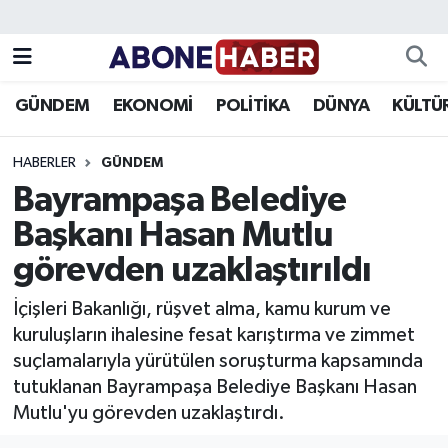
Yazarlar
Nöbetçi Eczaneler
GÜNDEM
EKONOMİ
POLİTİKA
DÜNYA
KÜLTÜ
Foto Galeri
Hava Durumu
HABERLER
GÜNDEM
Video
Trafik Durumu
Bayrampaşa Belediye
Başkanı Hasan Mutlu
Asayiş
Süper Lig Puan Durumu ve Fikstür
görevden uzaklaştırıldı
Bilim ve Teknoloji
Tüm Manşetler
İçişleri Bakanlığı, rüşvet alma, kamu kurum ve
Çevre
Son Dakika Haberleri
kuruluşların ihalesine fesat karıştırma ve zimmet
suçlamalarıyla yürütülen soruşturma kapsamında
Dünya
Haber Arşivi
tutuklanan Bayrampaşa Belediye Başkanı Hasan
Mutlu'yu görevden uzaklaştırdı.
Eğitim