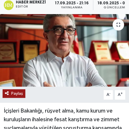
HABER MERKEZI
17.09.2025 - 21:16
18.09.2025 - 00
EDITÖR
YAYINLANMA
GÜNCELLEME
Ekonomi
Genel
Gündem
Haberde İnsan
Kültür Sanat
Magazin
Paylaş
-
+
A
A
Politika
İçişleri Bakanlığı, rüşvet alma, kamu kurum ve
Sağlık
kuruluşların ihalesine fesat karıştırma ve zimmet
Son Dakika
suçlamalarıyla yürütülen soruşturma kapsamında