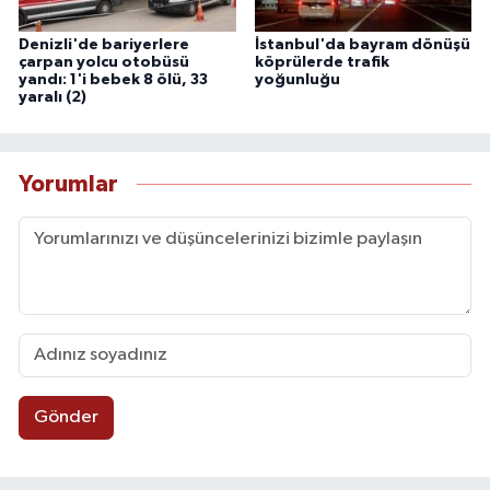
Denizli'de bariyerlere
İstanbul'da bayram dönüşü
çarpan yolcu otobüsü
köprülerde trafik
yandı: 1'i bebek 8 ölü, 33
yoğunluğu
yaralı (2)
Yorumlar
Gönder