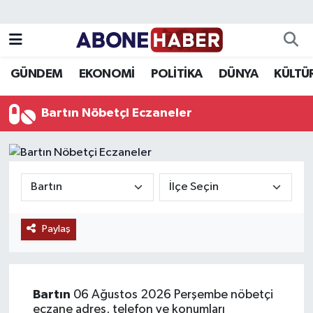
Yazarlar
Nöbetçi Eczaneler
GÜNDEM
EKONOMİ
POLİTİKA
DÜNYA
KÜLTÜ
Foto Galeri
Hava Durumu
Bartın Nöbetçi Eczaneler
Video
Trafik Durumu
Asayiş
Süper Lig Puan Durumu ve Fikstür
Bilim ve Teknoloji
Tüm Manşetler
Paylaş
Çevre
Son Dakika Haberleri
Dünya
Haber Arşivi
Bartın
06 Ağustos 2026 Perşembe nöbetçi
Eğitim
eczane adres, telefon ve konumları