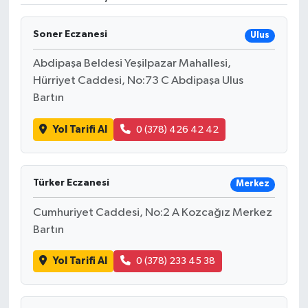
Ekonomi
Soner Eczanesi
Ulus
Genel
Abdipaşa Beldesi Yeşilpazar Mahallesi,
Hürriyet Caddesi, No:73 C Abdipaşa Ulus
Gündem
Bartın
Haberde İnsan
Yol Tarifi Al
0 (378) 426 42 42
Kültür Sanat
Türker Eczanesi
Merkez
Magazin
Cumhuriyet Caddesi, No:2 A Kozcağız Merkez
Bartın
Politika
Yol Tarifi Al
0 (378) 233 45 38
Sağlık
Son Dakika