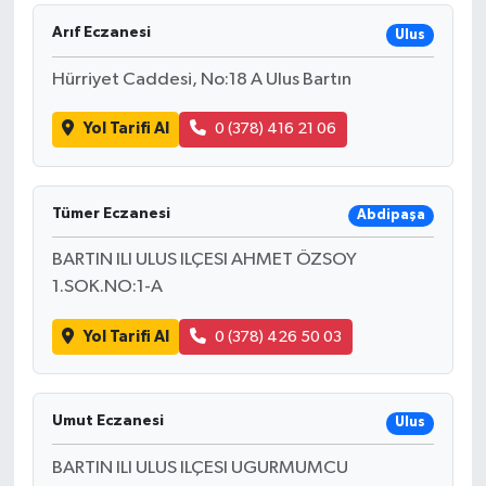
Arıf Eczanesi
Ulus
Hürriyet Caddesi, No:18 A Ulus Bartın
Yol Tarifi Al
0 (378) 416 21 06
Tümer Eczanesi
Abdipaşa
BARTIN ILI ULUS ILÇESI AHMET ÖZSOY
1.SOK.NO:1-A
Yol Tarifi Al
0 (378) 426 50 03
Umut Eczanesi
Ulus
BARTIN ILI ULUS ILÇESI UGURMUMCU