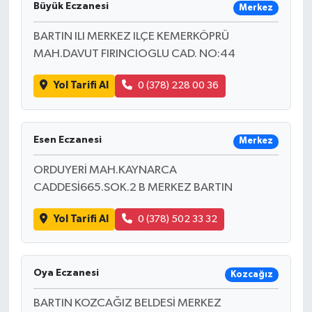
Büyük Eczanesi
Merkez
Yaşam
BARTIN ILI MERKEZ ILÇE KEMERKÖPRÜ
MAH.DAVUT FIRINCIOGLU CAD. NO:44
Yerel
Yol Tarifi Al
0 (378) 228 00 36
AboneHaber Özel
Esen Eczanesi
Merkez
ORDUYERİ MAH.KAYNARCA
CADDESİ665.SOK.2 B MERKEZ BARTIN
Yol Tarifi Al
0 (378) 502 33 32
Oya Eczanesi
Kozcağız
BARTIN KOZCAĞIZ BELDESİ MERKEZ