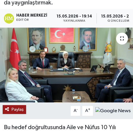
da yaygınlaştırmak.
Ekonomi
HABER MERKEZI
15.05.2026 - 19:14
15.05.2026 - 20
EDITÖR
YAYINLANMA
GÜNCELLEME
Genel
Gündem
Haberde İnsan
Kültür Sanat
Magazin
Politika
Paylaş
-
+
A
A
Sağlık
Bu hedef doğrultusunda Aile ve Nüfus 10 Yılı
Son Dakika