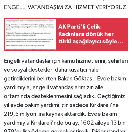
ENGELLİ VATANDAŞIMIZA HİZMET VERİYORUZ'
AK Parti'li Çelik:
Kadınlara dönük her
türlü aşağılayıcı söylemi
kınıyoruz
Engelli vatandaşlar için kamu hizmetlerini, şehirleri
ve sosyal destekleri daha kuşatıcı hale
getirdiklerini belirten Bakan Göktaş, 'Evde bakım
yardımıyla, engelli vatandaşlarımızın aile
ortamında desteklenmesini sağladık. Geçtiğimiz
yıl evde bakım yardımı için sadece Kırklareli'ne
219,5 milyon lira kaynak aktardık. Evde bakım
yardımıyla Kırklareli'nde bu ay, 1602 aileye 13 bin
878'er lira ödeme gerçekleştirdik. Diğer yandan