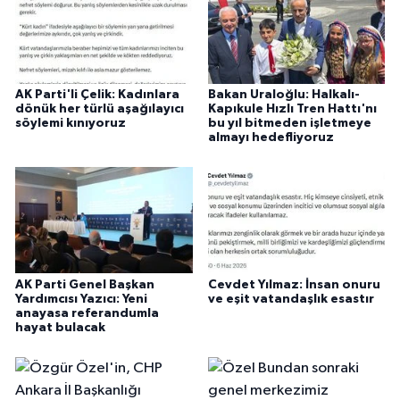
AK Parti'li Çelik: Kadınlara
Bakan Uraloğlu: Halkalı-
dönük her türlü aşağılayıcı
Kapıkule Hızlı Tren Hattı'nı
söylemi kınıyoruz
bu yıl bitmeden işletmeye
almayı hedefliyoruz
AK Parti Genel Başkan
Cevdet Yılmaz: İnsan onuru
Yardımcısı Yazıcı: Yeni
ve eşit vatandaşlık esastır
anayasa referandumla
hayat bulacak