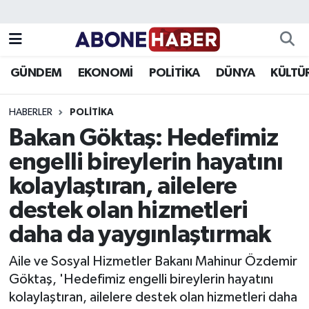
Yazarlar
Nöbetçi Eczaneler
GÜNDEM
EKONOMİ
POLİTİKA
DÜNYA
KÜLTÜ
Foto Galeri
Hava Durumu
HABERLER
POLITIKA
Video
Trafik Durumu
Bakan Göktaş: Hedefimiz
engelli bireylerin hayatını
Asayiş
Süper Lig Puan Durumu ve Fikstür
kolaylaştıran, ailelere
Bilim ve Teknoloji
Tüm Manşetler
destek olan hizmetleri
Çevre
Son Dakika Haberleri
daha da yaygınlaştırmak
Aile ve Sosyal Hizmetler Bakanı Mahinur Özdemir
Dünya
Haber Arşivi
Göktaş, 'Hedefimiz engelli bireylerin hayatını
kolaylaştıran, ailelere destek olan hizmetleri daha
Eğitim