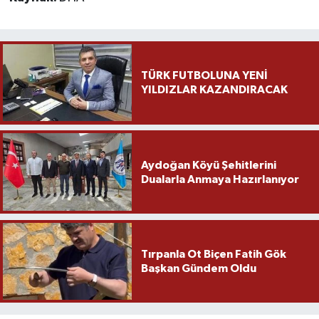
Yaşam
Yerel
TÜRK FUTBOLUNA YENİ
YILDIZLAR KAZANDIRACAK
AboneHaber Özel
Aydoğan Köyü Şehitlerini
Dualarla Anmaya Hazırlanıyor
Tırpanla Ot Biçen Fatih Gök
Başkan Gündem Oldu