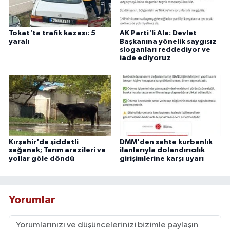
Tokat'ta trafik kazası: 5
AK Parti'li Ala: Devlet
yaralı
Başkanına yönelik saygısız
sloganları reddediyor ve
iade ediyoruz
Kırşehir'de şiddetli
DMM'den sahte kurbanlık
sağanak; Tarım arazileri ve
ilanlarıyla dolandırıcılık
yollar göle döndü
girişimlerine karşı uyarı
Yorumlar