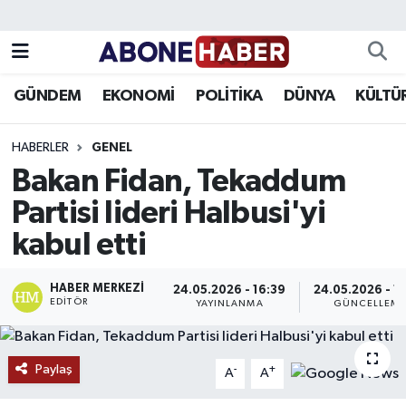
Yazarlar
Nöbetçi Eczaneler
GÜNDEM
EKONOMİ
POLİTİKA
DÜNYA
KÜLTÜ
Foto Galeri
Hava Durumu
HABERLER
GENEL
Video
Trafik Durumu
Bakan Fidan, Tekaddum
Partisi lideri Halbusi'yi
Asayiş
Süper Lig Puan Durumu ve Fikstür
kabul etti
Bilim ve Teknoloji
Tüm Manşetler
HABER MERKEZI
24.05.2026 - 16:39
24.05.2026 - 1
Çevre
Son Dakika Haberleri
EDITÖR
YAYINLANMA
GÜNCELLEM
Dünya
Haber Arşivi
Paylaş
-
+
A
A
Eğitim