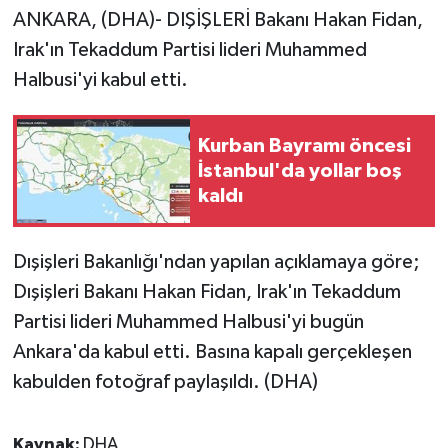
ANKARA, (DHA)- DIŞİŞLERİ Bakanı Hakan Fidan,
Ekonomi
Irak'ın Tekaddum Partisi lideri Muhammed
Halbusi'yi kabul etti.
Genel
Gündem
Kurban Bayramı öncesi
İstanbul'da yollar boş
Haberde İnsan
kaldı
Kültür Sanat
Dışişleri Bakanlığı'ndan yapılan açıklamaya göre;
Dışişleri Bakanı Hakan Fidan, Irak'ın Tekaddum
Magazin
Partisi lideri Muhammed Halbusi'yi bugün
Politika
Ankara'da kabul etti. Basına kapalı gerçekleşen
kabulden fotoğraf paylaşıldı. (DHA)
Sağlık
Son Dakika
Kaynak:
DHA