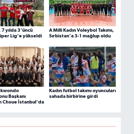
 7 yılda 3'üncü
A Milli Kadın Voleybol Takımı,
üper Lig'e yükseldi
Sırbistan'a 3-1 mağlup oldu
ekwondo
Kadın futbol takımı oyuncuları
onu Başkanı
sahada birbirine girdi
 Choue İstanbul'da