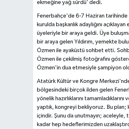
ekmeğine yağ sürdü' dedi.
Yaşam
Fenerbahçe'de 6-7 Haziran tarihinde
kurulda başkanlık adaylığını açıklayan
Yerel
üyeleriyle bir araya geldi. Üye buluş
bir araya gelen Yıldırım, yemekte bul
AboneHaber Özel
Özmen ile ayaküstü sohbet etti. Sohb
Özmen ile çekilmiş fotoğrafını göste
Özmen'in dua etmesiyle şampiyon oldukl
Atatürk Kültür ve Kongre Merkezi'n
bölgesindeki birçok ilden gelen Fener
yönelik hazırlıklarını tamamladıklarını v
yaptık, kongreyi bekliyoruz. Bu plan;
içindir. Şunu da unutmayın; aceleyle, t
kadar hep hedeflerimizden uzaklaştırd