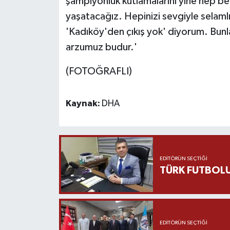
şampiyonluk kutlamalarını yine hep b
yaşatacağız. Hepinizi sevgiyle selam
'Kadıköy'den çıkış yok' diyorum. Bun
arzumuz budur.'
(FOTOĞRAFLI)
Kaynak:
DHA
EDITÖRÜN SEÇTIĞI
TÜRK FUTBOLU
EDITÖRÜN SEÇTIĞI