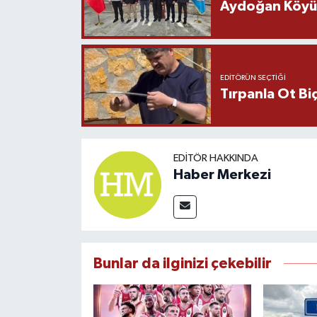
Aydoğan Köyü Ş
EDITÖRÜN SEÇTIĞI
Tırpanla Ot B
EDITÖR HAKKINDA
Haber Merkezi
Bunlar da ilginizi çekebilir