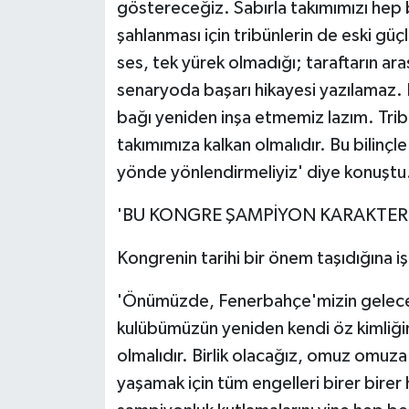
göstereceğiz. Sabırla takımımızı hep
şahlanması için tribünlerin de eski güç
ses, tek yürek olmadığı; taraftarın ar
senaryoda başarı hikayesi yazılamaz. B
bağı yeniden inşa etmemiz lazım. Trib
takımımıza kalkan olmalıdır. Bu bilinç
yönde yönlendirmeliyiz' diye konuştu
'BU KONGRE ŞAMPİYON KARAKTERİ
Kongrenin tarihi bir önem taşıdığına i
'Önümüzde, Fenerbahçe'mizin geleceği
kulübümüzün yeniden kendi öz kimliği
olmalıdır. Birlik olacağız, omuz omuz
yaşamak için tüm engelleri birer bire