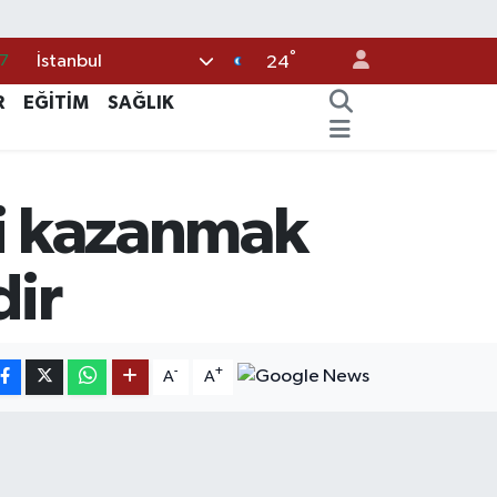
7
°
İstanbul
24
8
R
EĞİTİM
SAĞLIK
2
8
3
yi kazanmak
4
dir
-
+
A
A