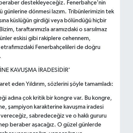
 beraber destekleyeceğiz. Fenerbahçe'nin
lü günlerine dönmesi lazım. Tribünlerimizin tek
asına küslüğün girdiği veya bölündüğü hiçbir
izim, taraftarımızla aramızdaki o sarsılmaz
ünler eskisi gibi rakiplere cehennem,
le etrafımızdaki Fenerbahçelileri de doğru
.
NE KAVUŞMA İRADESİDİR'
şaret eden Yıldırım, sözlerini şöyle tamamladı:
 adına çok kritik bir kongre var. Bu kongre,
ne, şampiyon karakterine kavuşma iradesi
a vereceğiz, sabredeceğiz ve o haklı gururu
r hep beraber aşacağız. O güzel günlerde