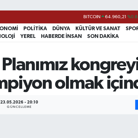
BITCOIN
64.960,21
%0.8
DOLAR
47,7436
%0.1
KONOMİ
POLİTİKA
DÜNYA
KÜLTÜR VE SANAT
SPO
EURO
55,2510
%0.3
NOLOJİ
YEREL
HABERDE İNSAN
SON DAKİKA
STERLİN
64,4811
%0.3
GRAM ALTIN
6660.55
%0.0
m: Planımız kongre
BİST100
13.779
%-1
ampiyon olmak için
23.05.2026 - 20:10
GÜNCELLEME