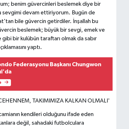
rum; benim güvercinleri beslemek diye bir
 sevgimi devam ettiriyorum. Bugün de
'tan bile güvercin getirdiler. İnşallah bu
vercin beslemek; büyük bir sevgi, emek ve
gibi bir kulübün taraftarı olmak da sabır
açıklamasını yaptı.
ondo Federasyonu Başkanı Chungwon
l'da
e
E CEHENNEM, TAKIMIMIZA KALKAN OLMALI'
ı camianın kendileri olduğunu ifade eden
şkanlara değil, sahadaki futbolculara