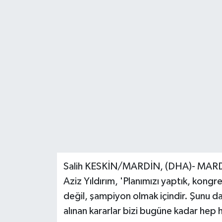
Ekonomi
Genel
Gündem
Haberde İnsan
Kültür Sanat
Magazin
Salih KESKİN/MARDİN, (DHA)- MARD
Politika
Aziz Yıldırım, 'Planımızı yaptık, kong
Sağlık
değil, şampiyon olmak içindir. Şunu d
alınan kararlar bizi bugüne kadar hep 
Son Dakika