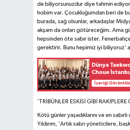
de biliyorsunuzdur diye tahmin ediyo
hobim var. Çocukluğumdan beri de bu
burada, sağ olsunlar, arkadaşlar Midyat
akşam da onları götüreceğim. Ama gü
hepsinden öte sabır ister. Fenerbahçe 
gerektirir. Bunu hepimiz iyi biliyoruz' 
Dünya Taekw
Choue İstanbu
İçeriği Görüntül
'TRİBÜNLER ESKİSİ GİBİ RAKİPLER
Kötü günler yaşadıklarını ve en sabırl
Yıldırım, 'Artık sabrı yöneticilere, ba