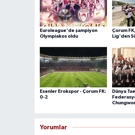
Euroleague'de şampiyon
Çorum FK,
Olympiakos oldu
Lig'den S
Esenler Erokspor - Çorum FK:
Dünya Ta
0-2
Federasy
Chungwon
Yorumlar