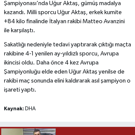
Şampiyonası'nda Uğur Aktaş, gümüş madalya
kazandı. Milli sporcu Uğur Aktaş, erkek kumite
Yaşam
+84 kilo finalinde İtalyan rakibi Matteo Avanzini
Yerel
ile karşılaştı.
Sakatlığı nedeniyle tedavi yaptırarak çıktığı maçta
AboneHaber Özel
rakibine 4-1 yenilen ay-yıldızlı sporcu, Avrupa
ikincisi oldu. Daha önce 4 kez Avrupa
Şampiyonluğu elde eden Uğur Aktaş yenilse de
rakibi maç sonunda elini kaldırarak asıl şampiyon o
işareti yaptı.
Kaynak:
DHA