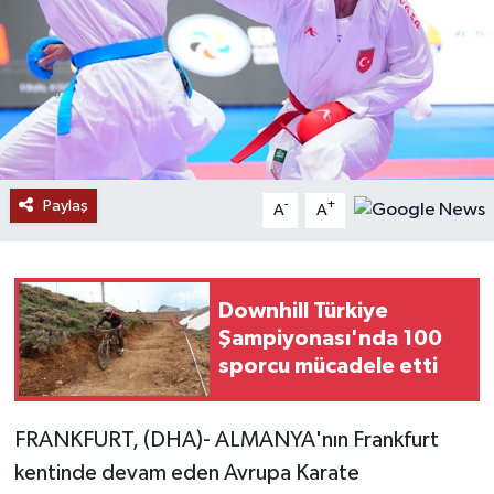
Ekonomi
Genel
Gündem
Paylaş
Haberde İnsan
-
+
A
A
Kültür Sanat
Downhill Türkiye
Magazin
Şampiyonası'nda 100
sporcu mücadele etti
Politika
Sağlık
FRANKFURT, (DHA)- ALMANYA'nın Frankfurt
kentinde devam eden Avrupa Karate
Son Dakika