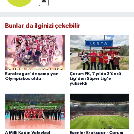
Bunlar da ilginizi çekebilir
Euroleague'de şampiyon
Çorum FK, 7 yılda 3'üncü
Olympiakos oldu
Lig'den Süper Lig'e
yükseldi
A Milli Kadın Voleybol
Esenler Erokspor - Çorum