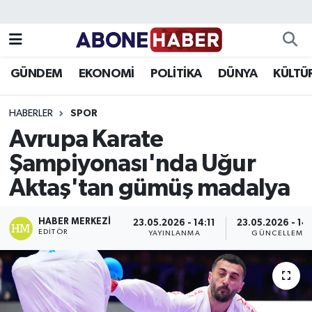
Yazarlar
Nöbetçi Eczaneler
GÜNDEM
EKONOMİ
POLİTİKA
DÜNYA
KÜLTÜ
Foto Galeri
Hava Durumu
HABERLER
SPOR
Video
Trafik Durumu
Avrupa Karate
Şampiyonası'nda Uğur
Asayiş
Süper Lig Puan Durumu ve Fikstür
Aktaş'tan gümüş madalya
Bilim ve Teknoloji
Tüm Manşetler
HABER MERKEZI
23.05.2026 - 14:11
23.05.2026 - 14
Çevre
Son Dakika Haberleri
EDITÖR
YAYINLANMA
GÜNCELLEME
Dünya
Haber Arşivi
Eğitim