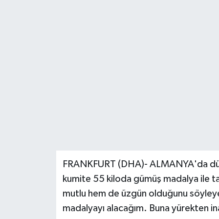
Ekonomi
Genel
Gündem
Haberde İnsan
Kültür Sanat
Magazin
FRANKFURT (DHA)- ALMANYA'da düzen
Politika
kumite 55 kiloda gümüş madalya ile 
Sağlık
mutlu hem de üzgün olduğunu söyleye
madalyayı alacağım. Buna yürekten in
Son Dakika