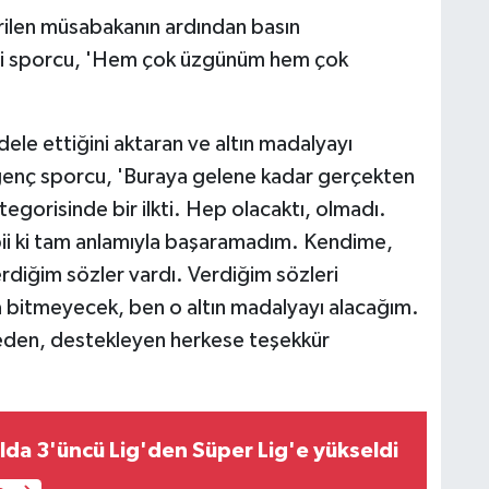
irilen müsabakanın ardından basın
illi sporcu, 'Hem çok üzgünüm hem çok
le ettiğini aktaran ve altın madalyayı
 genç sporcu, 'Buraya gelene kadar gerçekten
egorisinde bir ilkti. Hep olacaktı, olmadı.
i ki tam anlamıyla başaramadım. Kendime,
rdiğim sözler vardı. Verdiğim sözleri
 bitmeyecek, ben o altın madalyayı alacağım.
eden, destekleyen herkese teşekkür
lda 3'üncü Lig'den Süper Lig'e yükseldi