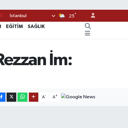
15
°
İstanbul
25
18
R
EĞİTİM
SAĞLIK
32
38
 Rezzan İm:
0
14
-
+
A
A