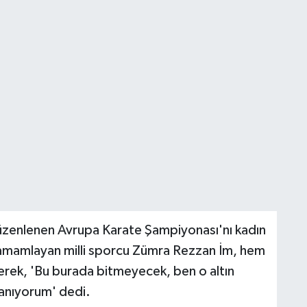
lenen Avrupa Karate Şampiyonası'nı kadın
tamamlayan milli sporcu Zümra Rezzan İm, hem
rek, 'Bu burada bitmeyecek, ben o altın
anıyorum' dedi.