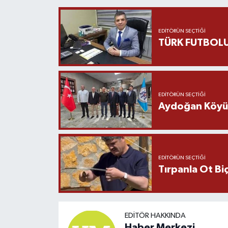
EDITÖRÜN SEÇTIĞI
TÜRK FUTBOLU
EDITÖRÜN SEÇTIĞI
Aydoğan Köyü Ş
EDITÖRÜN SEÇTIĞI
Tırpanla Ot B
EDITÖR HAKKINDA
Haber Merkezi