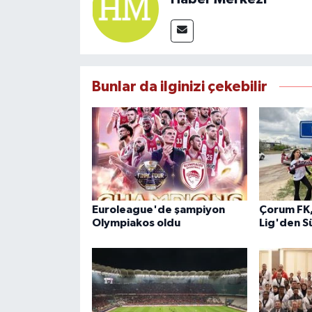
Bunlar da ilginizi çekebilir
Euroleague'de şampiyon
Çorum FK,
Olympiakos oldu
Lig'den S