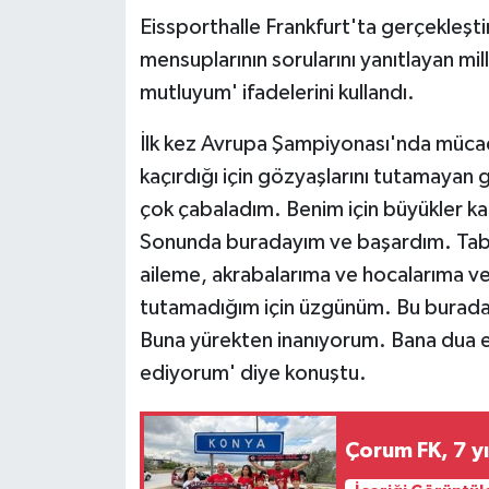
Eissporthalle Frankfurt'ta gerçekleşt
Yaşam
mensuplarının sorularını yanıtlayan m
mutluyum' ifadelerini kullandı.
Yerel
İlk kez Avrupa Şampiyonası'nda mücade
AboneHaber Özel
kaçırdığı için gözyaşlarını tutamayan
çok çabaladım. Benim için büyükler kat
Sonunda buradayım ve başardım. Tabi
aileme, akrabalarıma ve hocalarıma ve
tutamadığım için üzgünüm. Bu burada
Buna yürekten inanıyorum. Bana dua 
ediyorum' diye konuştu.
Çorum FK, 7 yı