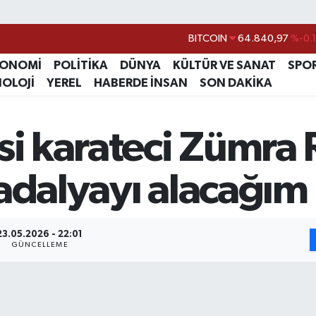
BITCOIN
64.840,97
%-0.
DOLAR
47,7436
%0.
KONOMİ
POLİTİKA
DÜNYA
KÜLTÜR VE SANAT
SPO
NOLOJİ
YEREL
HABERDE İNSAN
SON DAKİKA
EURO
55,2510
%0.
STERLİN
64,4811
%0.
si karateci Zümra
GRAM ALTIN
6660.55
%
BİST100
13.779
%-
adalyayı alacağım
23.05.2026 - 22:01
GÜNCELLEME