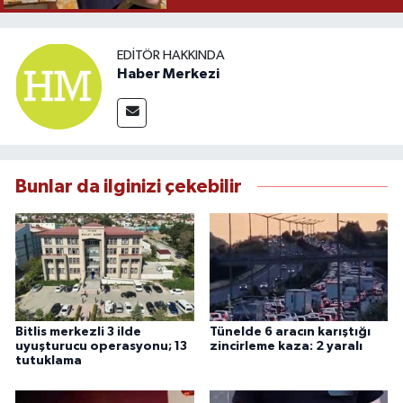
EDITÖR HAKKINDA
Haber Merkezi
Bunlar da ilginizi çekebilir
Bitlis merkezli 3 ilde
Tünelde 6 aracın karıştığı
uyuşturucu operasyonu; 13
zincirleme kaza: 2 yaralı
tutuklama