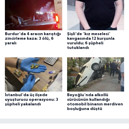
Burdur'da 4 aracın karıştığı
Şişli'de 'kız meselesi'
zincirleme kaza: 3 ölü, 6
kavgasında 12 kurşunla
yaralı
vuruldu; 6 şüpheli
tutuklandı
İstanbul'da üç ilçede
Beyoğlu'nda alkollü
uyuşturucu operasyonu: 3
sürücünün kullandığı
şüpheli yakalandı
otomobil binanın merdiven
boşluğuna düştü