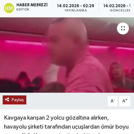
HABER MERKEZI
14.02.2026 - 02:29
14.02.2026 - 10
Ekonomi
EDITÖR
YAYINLANMA
GÜNCELLEME
Genel
Gündem
Haberde İnsan
Kültür Sanat
Magazin
Paylaş
-
+
A
A
Politika
Sağlık
Kavgaya karışan 2 yolcu gözaltına alırken,
havayolu şirketi tarafından uçuşlardan ömür boyu
Son Dakika