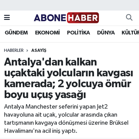
Yazarlar
Nöbetçi Eczaneler
GÜNDEM
EKONOMİ
POLİTİKA
DÜNYA
KÜLTÜ
Foto Galeri
Hava Durumu
HABERLER
ASAYIŞ
Video
Trafik Durumu
Antalya'dan kalkan
uçaktaki yolcuların kavgası
Asayiş
Süper Lig Puan Durumu ve Fikstür
kamerada; 2 yolcuya ömür
Bilim ve Teknoloji
Tüm Manşetler
boyu uçuş yasağı
Çevre
Son Dakika Haberleri
Antalya Manchester seferini yapan Jet2
havayoluna ait uçak, yolcular arasında çıkan
Dünya
Haber Arşivi
tartışmanın kavgaya dönüşmesi üzerine Brüksel
Havalimanı'na acil iniş yaptı.
Eğitim