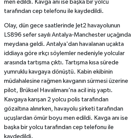
men edildi. Kavga anı ise başka bir yolcu
tarafından cep telefonu ile kaydedildi.
Yaşam
Olay, dün gece saatlerinde Jet2 havayolunun
Yerel
LS896 sefer sayılı Antalya-Manchester uçağında
meydana geldi. Antalya'dan havalanan uçakta
AboneHaber Özel
iddiaya göre ırkçı söylemler nedeniyle yolcular
arasında tartışma çıktı. Tartışma kısa sürede
yumruklu kavgaya dönüştü. Kabin ekibinin
müdahalesine rağmen kavganın sürmesi üzerine
pilot, Brüksel Havalimanı'na acil iniş yaptı.
Kavgaya karışan 2 yolcu polis tarafından
gözaltına alınırken, havayolu şirketi tarafından
uçuşlardan ömür boyu men edildi. Kavga anı ise
başka bir yolcu tarafından cep telefonu ile
kaydedildi.