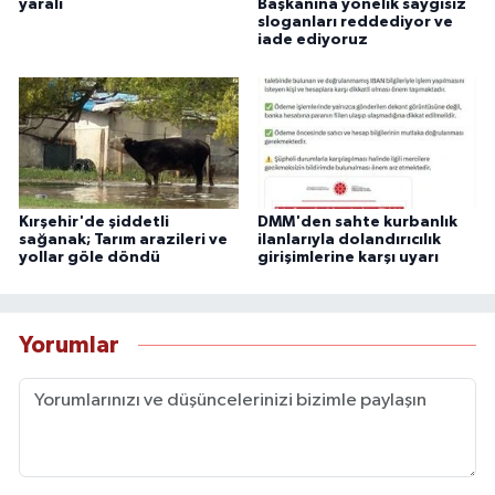
yaralı
Başkanına yönelik saygısız
sloganları reddediyor ve
iade ediyoruz
Kırşehir'de şiddetli
DMM'den sahte kurbanlık
sağanak; Tarım arazileri ve
ilanlarıyla dolandırıcılık
yollar göle döndü
girişimlerine karşı uyarı
Yorumlar