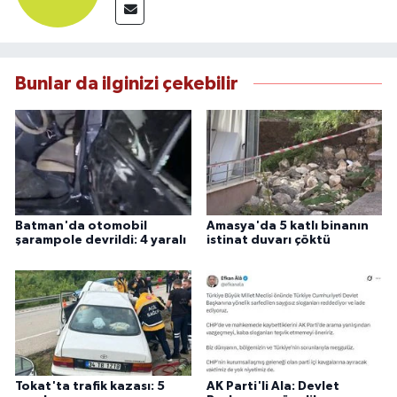
Bunlar da ilginizi çekebilir
Batman'da otomobil
Amasya'da 5 katlı binanın
şarampole devrildi: 4 yaralı
istinat duvarı çöktü
Tokat'ta trafik kazası: 5
AK Parti'li Ala: Devlet