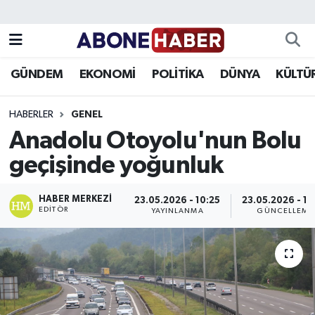
Yazarlar
Nöbetçi Eczaneler
GÜNDEM
EKONOMİ
POLİTİKA
DÜNYA
KÜLTÜ
Foto Galeri
Hava Durumu
HABERLER
GENEL
Video
Trafik Durumu
Anadolu Otoyolu'nun Bolu
geçişinde yoğunluk
Asayiş
Süper Lig Puan Durumu ve Fikstür
Bilim ve Teknoloji
Tüm Manşetler
HABER MERKEZI
23.05.2026 - 10:25
23.05.2026 - 10
EDITÖR
YAYINLANMA
GÜNCELLEME
Çevre
Son Dakika Haberleri
Dünya
Haber Arşivi
Eğitim