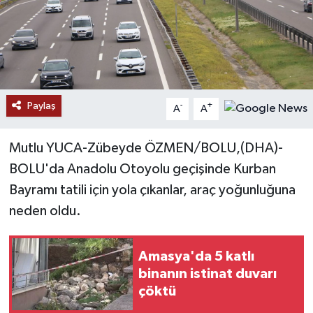
Ekonomi
Genel
Gündem
Paylaş
-
+
A
A
Haberde İnsan
Mutlu YUCA-Zübeyde ÖZMEN/BOLU,(DHA)-
Kültür Sanat
BOLU'da Anadolu Otoyolu geçişinde Kurban
Bayramı tatili için yola çıkanlar, araç yoğunluğuna
Magazin
neden oldu.
Politika
Amasya'da 5 katlı
binanın istinat duvarı
Sağlık
çöktü
Son Dakika