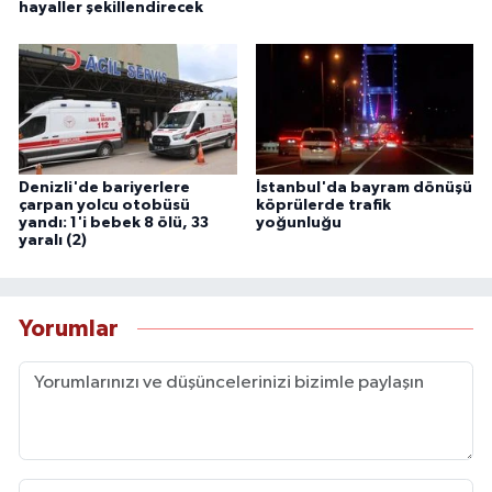
hayaller şekillendirecek
Denizli'de bariyerlere
İstanbul'da bayram dönüşü
çarpan yolcu otobüsü
köprülerde trafik
yandı: 1'i bebek 8 ölü, 33
yoğunluğu
yaralı (2)
Yorumlar