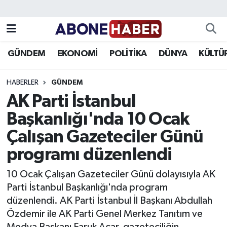
Yazarlar
Nöbetçi Eczaneler
GÜNDEM
EKONOMİ
POLİTİKA
DÜNYA
KÜLTÜ
Foto Galeri
Hava Durumu
HABERLER
GÜNDEM
Video
Trafik Durumu
AK Parti İstanbul
Başkanlığı'nda 10 Ocak
Asayiş
Süper Lig Puan Durumu ve Fikstür
Çalışan Gazeteciler Günü
Bilim ve Teknoloji
Tüm Manşetler
programı düzenlendi
Çevre
Son Dakika Haberleri
10 Ocak Çalışan Gazeteciler Günü dolayısıyla AK
Parti İstanbul Başkanlığı'nda program
Dünya
Haber Arşivi
düzenlendi. AK Parti İstanbul İl Başkanı Abdullah
Özdemir ile AK Parti Genel Merkez Tanıtım ve
Eğitim