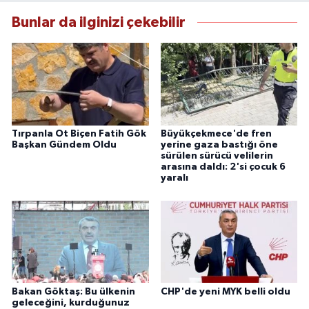
Bunlar da ilginizi çekebilir
Tırpanla Ot Biçen Fatih Gök
Büyükçekmece'de fren
Başkan Gündem Oldu
yerine gaza bastığı öne
sürülen sürücü velilerin
arasına daldı: 2'si çocuk 6
yaralı
Bakan Göktaş: Bu ülkenin
CHP'de yeni MYK belli oldu
geleceğini, kurduğunuz