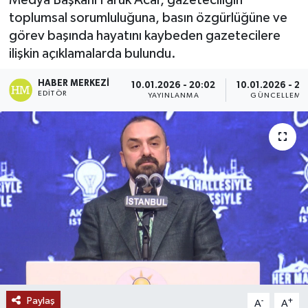
Medya Başkanı Faruk Acar, gazeteciliğin
toplumsal sorumluluğuna, basın özgürlüğüne ve
Ekonomi
görev başında hayatını kaybeden gazetecilere
ilişkin açıklamalarda bulundu.
Genel
HABER MERKEZI
10.01.2026 - 20:02
10.01.2026 - 20
Gündem
EDITÖR
YAYINLANMA
GÜNCELLEME
Haberde İnsan
Kültür Sanat
Magazin
Politika
Sağlık
Paylaş
-
+
A
A
Son Dakika