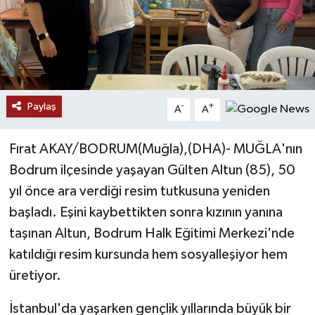
Ekonomi
Genel
Gündem
Paylaş
-
+
A
A
Haberde İnsan
Fırat AKAY/BODRUM(Muğla),(DHA)- MUĞLA'nın
Kültür Sanat
Bodrum ilçesinde yaşayan Gülten Altun (85), 50
yıl önce ara verdiği resim tutkusuna yeniden
Magazin
başladı. Eşini kaybettikten sonra kızının yanına
taşınan Altun, Bodrum Halk Eğitimi Merkezi'nde
Politika
katıldığı resim kursunda hem sosyalleşiyor hem
üretiyor.
Sağlık
İstanbul'da yaşarken gençlik yıllarında büyük bir
Son Dakika