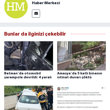
Haber Merkezi
Bunlar da ilginizi çekebilir
Batman'da otomobil
Amasya'da 5 katlı binanın
şarampole devrildi: 4 yaralı
istinat duvarı çöktü