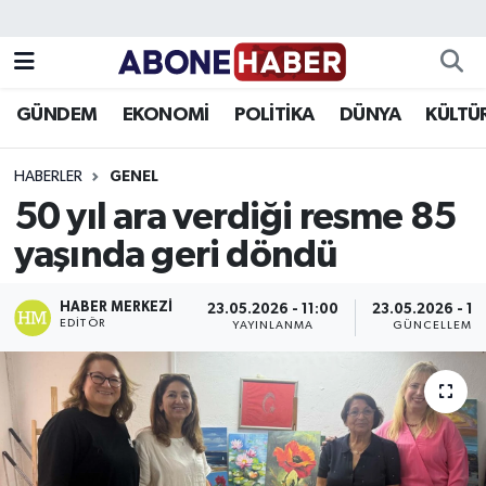
Yazarlar
Nöbetçi Eczaneler
GÜNDEM
EKONOMİ
POLİTİKA
DÜNYA
KÜLTÜ
Foto Galeri
Hava Durumu
HABERLER
GENEL
Video
Trafik Durumu
50 yıl ara verdiği resme 85
yaşında geri döndü
Asayiş
Süper Lig Puan Durumu ve Fikstür
Bilim ve Teknoloji
Tüm Manşetler
HABER MERKEZI
23.05.2026 - 11:00
23.05.2026 - 11
EDITÖR
YAYINLANMA
GÜNCELLEME
Çevre
Son Dakika Haberleri
Dünya
Haber Arşivi
Eğitim