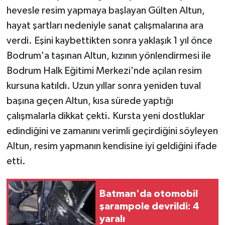
hevesle resim yapmaya başlayan Gülten Altun,
Yaşam
hayat şartları nedeniyle sanat çalışmalarına ara
verdi. Eşini kaybettikten sonra yaklaşık 1 yıl önce
Yerel
Bodrum'a taşınan Altun, kızının yönlendirmesi ile
Bodrum Halk Eğitimi Merkezi'nde açılan resim
AboneHaber Özel
kursuna katıldı. Uzun yıllar sonra yeniden tuval
başına geçen Altun, kısa sürede yaptığı
çalışmalarla dikkat çekti. Kursta yeni dostluklar
edindiğini ve zamanını verimli geçirdiğini söyleyen
Altun, resim yapmanın kendisine iyi geldiğini ifade
etti.
Batman'da otomobil
şarampole devrildi: 4
yaralı