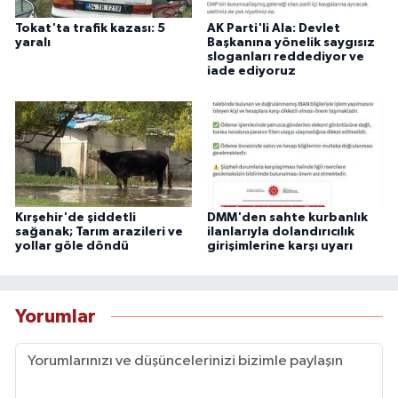
Tokat'ta trafik kazası: 5
AK Parti'li Ala: Devlet
yaralı
Başkanına yönelik saygısız
sloganları reddediyor ve
iade ediyoruz
Kırşehir'de şiddetli
DMM'den sahte kurbanlık
sağanak; Tarım arazileri ve
ilanlarıyla dolandırıcılık
yollar göle döndü
girişimlerine karşı uyarı
Yorumlar