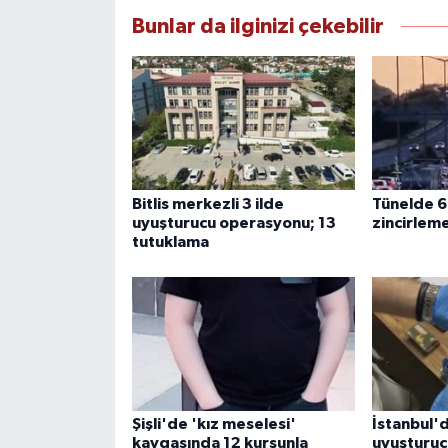
Bunlar da ilginizi çekebilir
Bitlis merkezli 3 ilde
Tünelde 6 
uyuşturucu operasyonu; 13
zincirleme
tutuklama
Şişli'de 'kız meselesi'
İstanbul'd
kavgasında 12 kurşunla
uyuşturuc