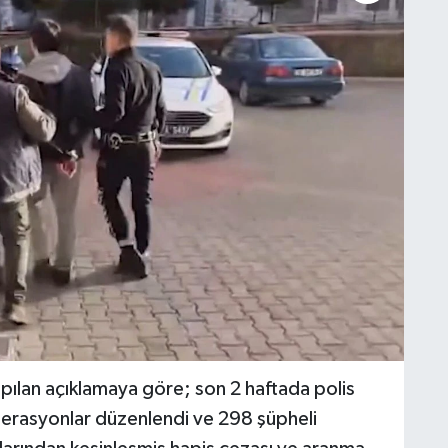
ılan açıklamaya göre; son 2 haftada polis
perasyonlar düzenlendi ve 298 şüpheli