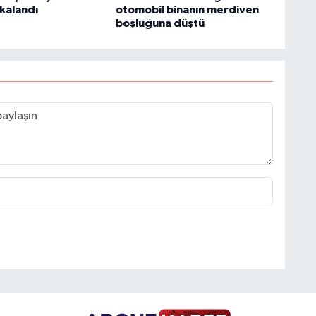
akalandı
otomobil binanın merdiven
boşluğuna düştü