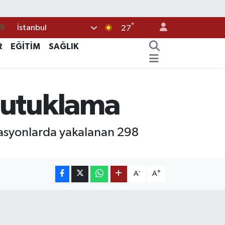
°
İstanbul
69
27
06
R
EĞİTİM
SAĞLIK
02
.2
tutuklama
32
8
erasyonlarda yakalanan 298
-
+
A
A