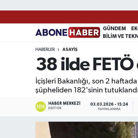
Yazarlar
Nöbetçi Eczaneler
GÜNDEM
E
BİLİM VE TEK
Foto Galeri
Hava Durumu
HABERLER
ASAYIŞ
Video
Trafik Durumu
38 ilde FETÖ
Asayiş
Süper Lig Puan Durumu ve Fikstür
İçişleri Bakanlığı, son 2 haft
Bilim ve Teknoloji
Tüm Manşetler
şüpheliden 182'sinin tutukland
Çevre
Son Dakika Haberleri
HABER MERKEZI
03.03.2026 - 15:24
EDITÖR
YAYINLANMA
Dünya
Haber Arşivi
Eğitim