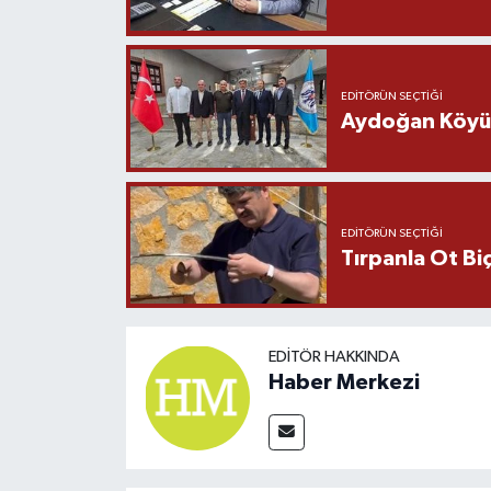
EDITÖRÜN SEÇTIĞI
Aydoğan Köyü Ş
EDITÖRÜN SEÇTIĞI
Tırpanla Ot B
EDITÖR HAKKINDA
Haber Merkezi