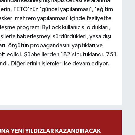
larından kesinleşmiş hapis cezası ve aranma
lerin, FETÖ'nün 'güncel yapılanması', 'eğitim
'askeri mahrem yapılanması' içinde faaliyette
leşme programı ByLock kullanıcısı oldukları,
işilerle haberleşmeyi sürdürdükleri, yasa dışı
ları, örgütün propagandasını yaptıkları ve
t edildi. Şüphelilerden 182'si tutuklandı. 75'i
ndı. Diğerlerinin işlemleri ise devam ediyor.
NA YENİ YILDIZLAR KAZANDIRACAK