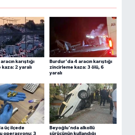
aracın karıştığı
Burdur'da 4 aracın karıştığı
 kaza: 2 yaralı
zincirleme kaza: 3 ölü, 6
yaralı
a üç ilçede
Beyoğlu'nda alkollü
u operasyonu: 3
sürücünün kullandığı