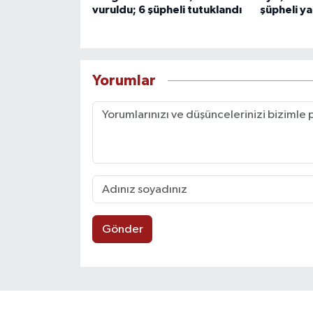
vuruldu; 6 şüpheli tutuklandı
şüpheli y
Yorumlar
Gönder