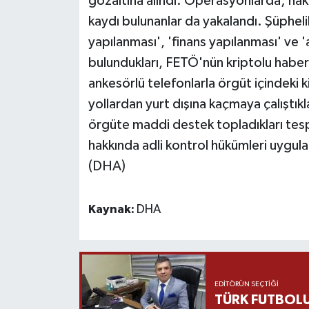
gözaltına alındı. Operasyonlarda; hak
kaydı bulunanlar da yakalandı. Şüpheli
Yaşam
yapılanması', 'finans yapılanması' ve 
bulundukları, FETÖ'nün kriptolu haber
Yerel
ankesörlü telefonlarla örgüt içindeki k
AboneHaber Özel
yollardan yurt dışına kaçmaya çalıştık
örgüte maddi destek topladıkları tespi
hakkında adli kontrol hükümleri uygula
(DHA)
Kaynak:
DHA
EDITÖRÜN SEÇTIĞI
TÜRK FUTBOLU