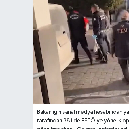
Ekonomi
Genel
Gündem
Haberde İnsan
Kültür Sanat
Magazin
Politika
Bakanlığın sanal medya hesabından yap
Sağlık
tarafından 38 ilde FETÖ'ye yönelik o
Son Dakika