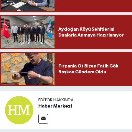
Aydoğan Köyü Şehitlerini
Dualarla Anmaya Hazırlanıyor
Tırpanla Ot Biçen Fatih Gök
Başkan Gündem Oldu
EDITÖR HAKKINDA
Haber Merkezi