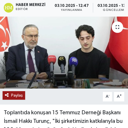
HABER MERKEZI
03.10.2025 - 12:47
03.10.2025 - 13:
Ekonomi
EDITÖR
YAYINLANMA
GÜNCELLEME
Genel
Gündem
Haberde İnsan
Kültür Sanat
Magazin
Paylaş
-
+
A
A
Politika
Sağlık
Toplantıda konuşan 15 Temmuz Derneği Başkanı
İsmail Hakkı Turunç, "İki şirketimizin katkılarıyla bu
Son Dakika