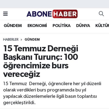
Yazarlar
Nöbetçi Eczaneler
GÜNDEM
EKONOMİ
POLİTİKA
DÜNYA
KÜLTÜ
Foto Galeri
Hava Durumu
HABERLER
GÜNDEM
Video
Trafik Durumu
15 Temmuz Derneği
Başkanı Turunç: 100
Asayiş
Süper Lig Puan Durumu ve Fikstür
öğrencimize burs
Bilim ve Teknoloji
Tüm Manşetler
vereceğiz
Çevre
Son Dakika Haberleri
15 Temmuz Derneği, öğrencilere her yıl düzenli
olarak verdikleri burs programında bu yıl
Dünya
Haber Arşivi
yapılacak düzenlemelerle ilgili basın toplantısı
gerçekleştirildi.
Eğitim