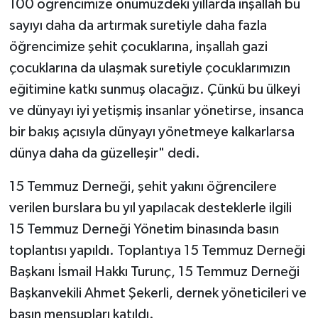
100 öğrencimize önümüzdeki yıllarda inşallah bu
sayıyı daha da artırmak suretiyle daha fazla
Yaşam
öğrencimize şehit çocuklarına, inşallah gazi
çocuklarına da ulaşmak suretiyle çocuklarımızın
Yerel
eğitimine katkı sunmuş olacağız. Çünkü bu ülkeyi
AboneHaber Özel
ve dünyayı iyi yetişmiş insanlar yönetirse, insanca
bir bakış açısıyla dünyayı yönetmeye kalkarlarsa
dünya daha da güzelleşir" dedi.
15 Temmuz Derneği, şehit yakını öğrencilere
verilen burslara bu yıl yapılacak desteklerle ilgili
15 Temmuz Derneği Yönetim binasında basın
toplantısı yapıldı. Toplantıya 15 Temmuz Derneği
Başkanı İsmail Hakkı Turunç, 15 Temmuz Derneği
Başkanvekili Ahmet Şekerli, dernek yöneticileri ve
basın mensupları katıldı.