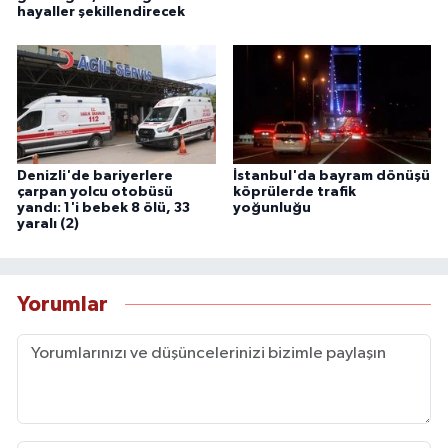
hayaller şekillendirecek
Denizli'de bariyerlere
İstanbul'da bayram dönüşü
çarpan yolcu otobüsü
köprülerde trafik
yandı: 1'i bebek 8 ölü, 33
yoğunluğu
yaralı (2)
Yorumlar