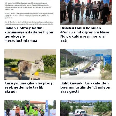
Bakan Göktaş: Kadını
Disleksi tanısı konulan
küçümseyen ifadeler hiçbir
4'üncü sınıf öğrencisi Nuse
gerekçeyle
Nur, okulda resim sergisi
meşrulaştırılamaz
açtı
Kara yoluna çıkan başıboş
'Kilit kavşak' Kırıkkale'den
eşek nedeniyle trafik
bayram tatilinde 1,5 milyon
aksadı
araç geçti