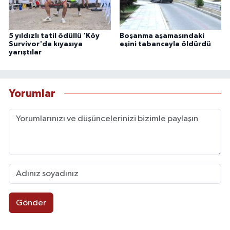
5 yıldızlı tatil ödüllü 'Köy
Boşanma aşamasındaki
Survivor'da kıyasıya
eşini tabancayla öldürdü
yarıştılar
Yorumlar
Gönder