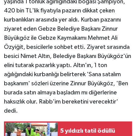
yaşında 1 tonluk ağırlığındaki boğası Şampiyon,
420 bin TL'lik fiyatıyla pazarın dikkat çeken
Yaşam
kurbanlıkları arasında yer aldı. Kurban pazarını
ziyaret eden Gebze Belediye Başkanı Zinnur
Yerel
Büyükgöz ile Gebze Kaymakamı Mehmet Ali
AboneHaber Özel
Özyiğit, besicilerle sohbet etti. Ziyaret sırasında
besici Nimet Altın, Belediye Başkanı Büyükgöz'ün
elini tutarak pazarlık yaptı. Altın'ın, 1 ton
ağılığındaki kurbanlığı belirterek 'Sana satalım
başkanım' sözleri üzerine Zinnur Büyükgöz, 'Ben
burada satın almaya başladım mı diğerlerine
haksızlık olur. Rabb'im bereketini verecektir'
dedi.
5 yıldızlı tatil ödüllü