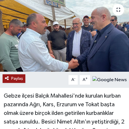
Ekonomi
Genel
Gündem
Haberde İnsan
Kültür Sanat
Paylaş
-
+
A
A
Magazin
Gebze ilçesi Balçık Mahallesi'nde kurulan kurban
Politika
pazarında Ağrı, Kars, Erzurum ve Tokat başta
olmak üzere birçok ilden getirilen kurbanlıklar
Sağlık
satışa sunuldu. Besici Nimet Altın'ın yetiştirdiği, 2
Son Dakika