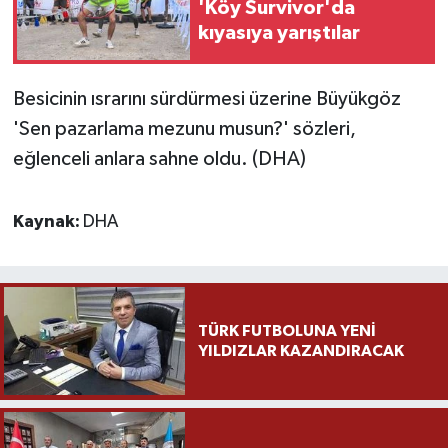
'Köy Survivor'da
kıyasıya yarıştılar
Besicinin ısrarını sürdürmesi üzerine Büyükgöz
'Sen pazarlama mezunu musun?' sözleri,
eğlenceli anlara sahne oldu. (DHA)
Kaynak:
DHA
TÜRK FUTBOLUNA YENİ
YILDIZLAR KAZANDIRACAK