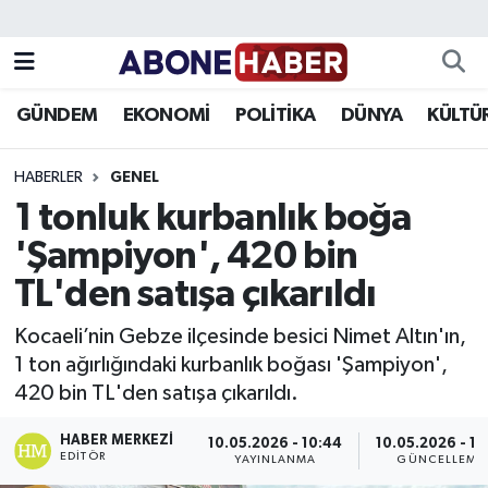
Yazarlar
Nöbetçi Eczaneler
GÜNDEM
EKONOMİ
POLİTİKA
DÜNYA
KÜLTÜ
Foto Galeri
Hava Durumu
HABERLER
GENEL
Video
Trafik Durumu
1 tonluk kurbanlık boğa
'Şampiyon', 420 bin
Asayiş
Süper Lig Puan Durumu ve Fikstür
TL'den satışa çıkarıldı
Bilim ve Teknoloji
Tüm Manşetler
Kocaeli’nin Gebze ilçesinde besici Nimet Altın'ın,
Çevre
Son Dakika Haberleri
1 ton ağırlığındaki kurbanlık boğası 'Şampiyon',
420 bin TL'den satışa çıkarıldı.
Dünya
Haber Arşivi
HABER MERKEZI
10.05.2026 - 10:44
10.05.2026 - 11
EDITÖR
YAYINLANMA
GÜNCELLEME
Eğitim